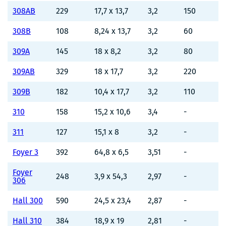
308AB
229
17,7 x 13,7
3,2
150
308B
108
8,24 x 13,7
3,2
60
309A
145
18 x 8,2
3,2
80
309AB
329
18 x 17,7
3,2
220
309B
182
10,4 x 17,7
3,2
110
310
158
15,2 x 10,6
3,4
-
311
127
15,1 x 8
3,2
-
Foyer 3
392
64,8 x 6,5
3,51
-
Foyer
248
3,9 x 54,3
2,97
-
306
Hall 300
590
24,5 x 23,4
2,87
-
Hall 310
384
18,9 x 19
2,81
-