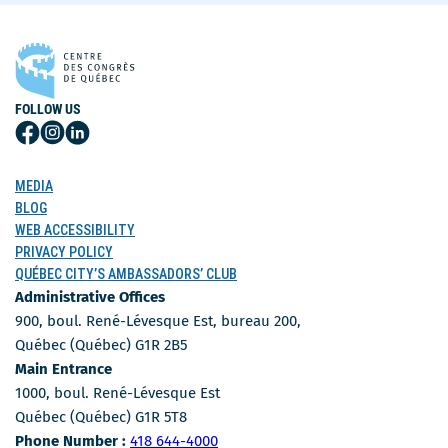
FOLLOW US
Follow
Follow
Follow
Us
Us
Us
on
on
on
MEDIA
Facebook
Instagram
LinkedIn
BLOG
WEB ACCESSIBILITY
PRIVACY POLICY
QUÉBEC CITY’S AMBASSADORS’ CLUB
Administrative Offices
900, boul. René-Lévesque Est, bureau 200,
Québec (Québec) G1R 2B5
Main Entrance
1000, boul. René-Lévesque Est
Québec (Québec) G1R 5T8
Phone Number
Phone Number :
418 644-4000