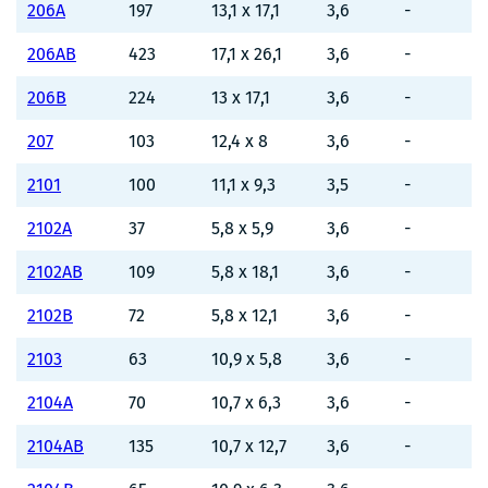
206A
197
13,1 x 17,1
3,6
-
206AB
423
17,1 x 26,1
3,6
-
206B
224
13 x 17,1
3,6
-
207
103
12,4 x 8
3,6
-
2101
100
11,1 x 9,3
3,5
-
2102A
37
5,8 x 5,9
3,6
-
2102AB
109
5,8 x 18,1
3,6
-
2102B
72
5,8 x 12,1
3,6
-
2103
63
10,9 x 5,8
3,6
-
2104A
70
10,7 x 6,3
3,6
-
2104AB
135
10,7 x 12,7
3,6
-