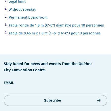
Note
1
Legal limit
1
Note
2
Without speaker
2
Note
3
Permanent boardroom
3
Note
4
Table ronde de 1,8 m (6'-0") diamètre pour 10 personnes
4
Note
5
Table de 0,46 m x 1,8 m (1'-6" x 6'-0") pour 3 personnes
5
Stay tuned for news and events from the Québec
City Convention Centre.
EMAIL
Subscribe