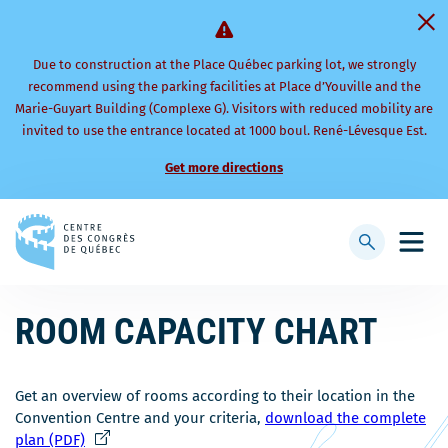
Due to construction at the Place Québec parking lot, we strongly
recommend using the parking facilities at Place d’Youville and the
Marie-Guyart Building (Complexe G). Visitors with reduced mobility are
invited to use the entrance located at 1000 boul. René-Lévesque Est.
Get more directions
Back
to
Display
Open
homepage
searchbar
mobi
men
ROOM CAPACITY CHART
Get an overview of rooms according to their location in the
Convention Centre and your criteria,
download the complete
Ce
plan (PDF)