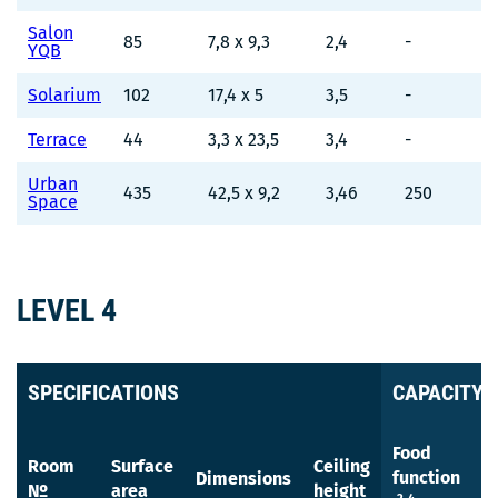
Salon
85
7,8 x 9,3
2,4
-
YQB
Solarium
102
17,4 x 5
3,5
-
Terrace
44
3,3 x 23,5
3,4
-
Urban
435
42,5 x 9,2
3,46
250
Space
LEVEL 4
SPECIFICATIONS
CAPACITY 
Food
R
Room
Surface
Ceiling
function
t
Dimensions
№
area
height