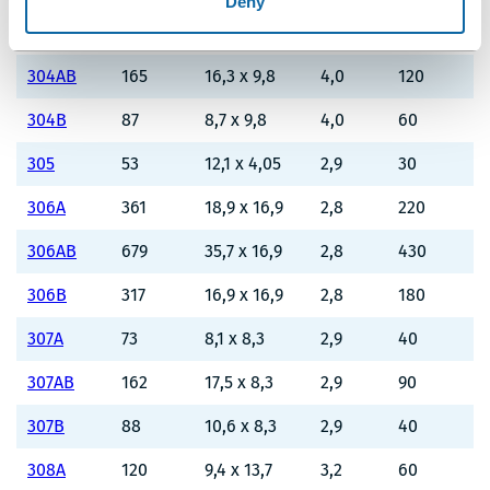
Deny
304A
77
7,6 x 9,8
4,0
50
304AB
165
16,3 x 9,8
4,0
120
304B
87
8,7 x 9,8
4,0
60
305
53
12,1 x 4,05
2,9
30
306A
361
18,9 x 16,9
2,8
220
306AB
679
35,7 x 16,9
2,8
430
306B
317
16,9 x 16,9
2,8
180
307A
73
8,1 x 8,3
2,9
40
307AB
162
17,5 x 8,3
2,9
90
307B
88
10,6 x 8,3
2,9
40
308A
120
9,4 x 13,7
3,2
60