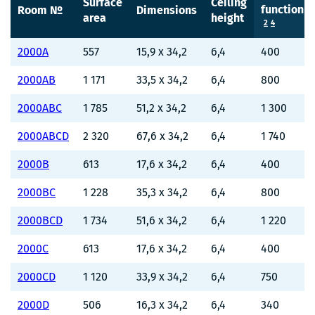
Surface
Ceiling
function
Room №
Dimensions
area
height
2
4
2000A
557
15,9 x 34,2
6,4
400
2000AB
1 171
33,5 x 34,2
6,4
800
2000ABC
1 785
51,2 x 34,2
6,4
1 300
2000ABCD
2 320
67,6 x 34,2
6,4
1 740
2000B
613
17,6 x 34,2
6,4
400
2000BC
1 228
35,3 x 34,2
6,4
800
2000BCD
1 734
51,6 x 34,2
6,4
1 220
2000C
613
17,6 x 34,2
6,4
400
2000CD
1 120
33,9 x 34,2
6,4
750
2000D
506
16,3 x 34,2
6,4
340