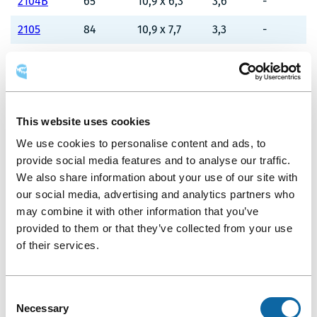
2104B
65
10,9 x 6,3
3,6
-
2105
84
10,9 x 7,7
3,3
-
Foyer 2
567
78,1 x 6,5
4,2
-
Foyer
357
68,8 x 5,6
3,2
-
2000
This website uses cookies
Foyer 206
307
39 x 7,4
3,57
-
We use cookies to personalise content and ads, to
Hall 2000
574
28,3 x 25,6
3,3
-
provide social media features and to analyse our traffic.
We also share information about your use of our site with
Studio 2
38
4,7 x 11,8
2,5
-
our social media, advertising and analytics partners who
may combine it with other information that you’ve
provided to them or that they’ve collected from your use
of their services.
LEVEL 3
Consent
SPECIFICATIONS
CAPACITY
Necessary
Selection