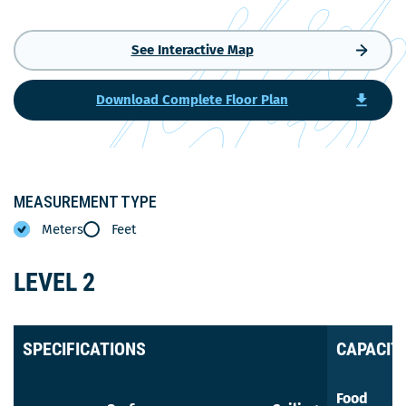
lien
s'ouvrira
See Interactive Map
dans
une
nouvelle
Download Complete Floor Plan
fenêtre
MEASUREMENT TYPE
Meters
Feet
LEVEL 2
SPECIFICATIONS
CAPACIT
Food