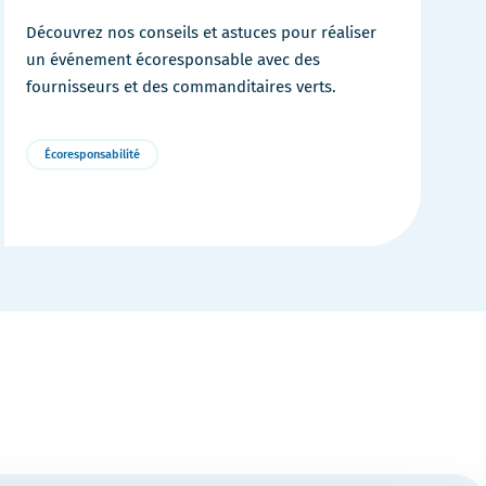
t
Découvrez nos conseils et astuces pour réaliser
r
un événement écoresponsable avec des
e
fournisseurs et des commanditaires verts.
Écoresponsabilité
Plus
de
détails