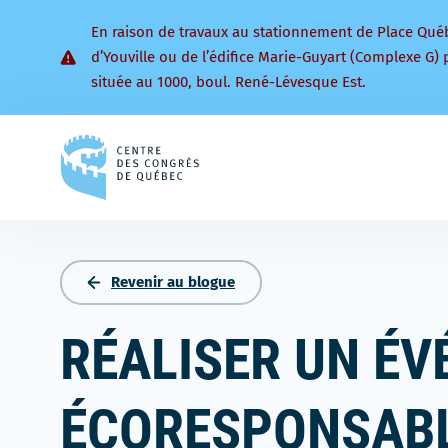
En raison de travaux au stationnement de Place Qué
d’Youville ou de l’édifice Marie-Guyart (Complexe G) 
située au 1000, boul. René-Lévesque Est.
Retourner
à
la
page
d'accueil
Revenir au blogue
RÉALISER UN É
ÉCORESPONSABL