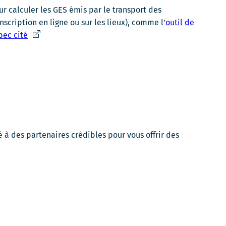
e
r calculer les GES émis par le transport des
n
inscription en ligne ou sur les lieux), comme l’
outil de
s
C
bec cité
'
e
o
l
u
i
v
e
r
n
i
s
r
'
a
 à des partenaires crédibles pour vous offrir des
o
d
u
a
v
n
r
s
i
u
r
n
a
e
d