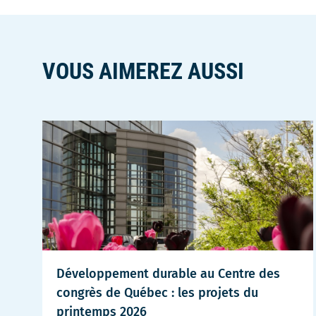
s'ouvrira
nouvelle
une
dans
fenêtre
nouvelle
une
fenêtre
nouvelle
VOUS AIMEREZ AUSSI
fenêtre
Développement durable au Centre des
congrès de Québec : les projets du
printemps 2026