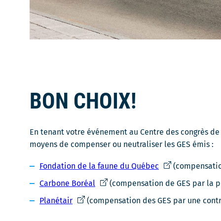
BON CHOIX!
En tenant votre événement au Centre des congrès de Q
moyens de compenser ou neutraliser les GES émis :
Ce
Fondation de la faune du Québec
(compensation
lien
Ce
Carbone Boréal
(compensation de GES par la pl
s'ouvrira
lien
Ce
Planétair
(compensation des GES par une contri
dans
s'ouvrira
lien
une
dans