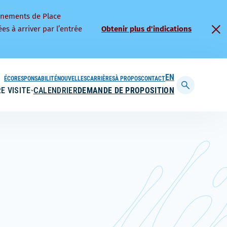
nnements de Place
es à arriver par l’entrée
Obtenir plus d'indications
ÉCORESPONSABILITÉ
NOUVELLES
CARRIÈRES
À PROPOS
CONTACT
ENGLISH
E VISITE
CALENDRIER
DEMANDE DE PROPOSITION
Afficher
la
barre
de
recherche