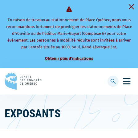
En raison de travaux au stationnement de Place Québec, nous vous
recommandons fortement de privilégier les stationnements de Place
d’Youville ou de l’édifice Marie-Guyart (Complexe G) pour votre
événement. Les personnes à mobilité réduite sont invitées à arriver
par l’entrée située au 1000, boul. René-Lévesque Est.
Obtenir plus d'indications
Retourner
à
Afficher
Ouvri
la
la
le
page
barre
men
d'accueil
de
mobi
EXPOSANTS
recherche