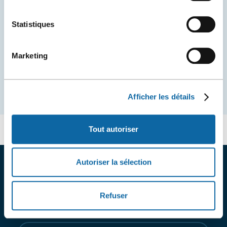
Statistiques
QUESTIONS FRÉQUENTES
Marketing
Consulter la foire aux questions
Afficher les détails
Tout autoriser
Autoriser la sélection
PRATIQUES ÉCORESPONSABLES
POUR LES EXPOSANTS
Refuser