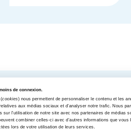
COURRIEL
tre des congrès de Québec.
émoins de connexion.
(
cookies
) nous permettent de personnaliser le contenu et les a
s relatives aux médias sociaux et d'analyser notre trafic. Nous p
 sur l'utilisation de notre site avec nos partenaires de médias s
MÉDIAS
BLOGUE
POLITIQUE DE CONFIDENTI
i peuvent combiner celles-ci avec d'autres informations que vous 
Bureaux administratif
ctées lors de votre utilisation de leurs services.