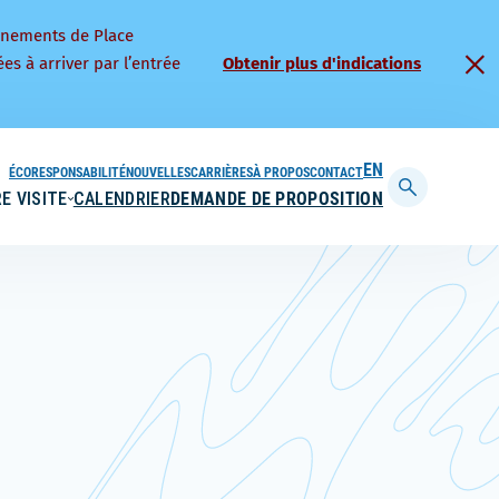
nnements de Place
es à arriver par l’entrée
Obtenir plus d'indications
ÉCORESPONSABILITÉ
NOUVELLES
CARRIÈRES
À PROPOS
CONTACT
ENGLISH
E VISITE
CALENDRIER
DEMANDE DE PROPOSITION
Afficher
la
barre
de
recherche