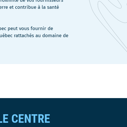
proximité de vos fournisseurs
erre
et contribue à la santé
ébec
peut
vous fournir de
uébec
rattachés au domaine de
LE CENTRE