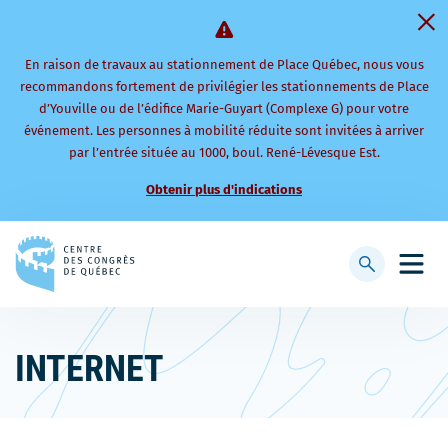
En raison de travaux au stationnement de Place Québec, nous vous
recommandons fortement de privilégier les stationnements de Place
d’Youville ou de l’édifice Marie-Guyart (Complexe G) pour votre
événement. Les personnes à mobilité réduite sont invitées à arriver
par l’entrée située au 1000, boul. René-Lévesque Est.
Obtenir plus d'indications
Retourner
à
Afficher
Ouvri
la
la
le
page
barre
men
d'accueil
de
mobi
INTERNET
recherche