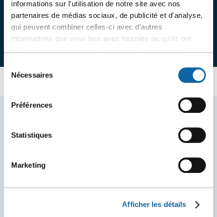
informations sur l'utilisation de notre site avec nos
partenaires de médias sociaux, de publicité et d'analyse,
qui peuvent combiner celles-ci avec d'autres
informations que vous leur avez fournies ou qu'ils ont
collectées lors de votre utilisation de leurs services.
Sélection
Nécessaires
du
consentement
Préférences
EXPLOREZ PLUS
Statistiques
Marketing
Afficher les détails