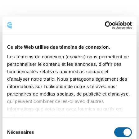
Ce site Web utilise des témoins de connexion.
Les témoins de connexion (
cookies
) nous permettent de
personnaliser le contenu et les annonces, d'offrir des
fonctionnalités relatives aux médias sociaux et
d'analyser notre trafic. Nous partageons également des
informations sur l'utilisation de notre site avec nos
partenaires de médias sociaux, de publicité et d'analyse,
qui peuvent combiner celles-ci avec d'autres
Chez Boulay
informations que vous leur avez fournies ou qu'ils ont
collectées lors de votre utilisation de leurs services.
RESTAURATION
Sélection
Nécessaires
du
Des dizaines de restaurants pour tous les goûts et toutes les