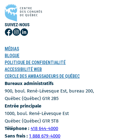
SUIVEZ-NOUS
Suivez-
Suivez-
Suivez-
nous
nous
nous
sur
sur
sur
MÉDIAS
Facebook
Instagram
LinkedIn
BLOGUE
POLITIQUE DE CONFIDENTIALITÉ
ACCESSIBILITÉ WEB
CERCLE DES AMBASSADEURS DE QUÉBEC
Bureaux administratifs
900, boul. René-Lévesque Est, bureau 200,
Québec (Québec) G1R 2B5
Entrée principale
1000, boul. René-Lévesque Est
Québec (Québec) G1R 5T8
Numéro de téléphone
Téléphone :
418 644-4000
Numéro sans-frais
Sans frais :
1 888 679-4000