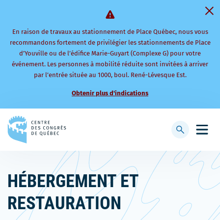
En raison de travaux au stationnement de Place Québec, nous vous
recommandons fortement de privilégier les stationnements de Place
d’Youville ou de l’édifice Marie-Guyart (Complexe G) pour votre
événement. Les personnes à mobilité réduite sont invitées à arriver
par l’entrée située au 1000, boul. René-Lévesque Est.
Obtenir plus d'indications
Retourner
à
Afficher
Ouvri
la
la
le
page
barre
men
d'accueil
de
mobi
HÉBERGEMENT ET
recherche
RESTAURATION