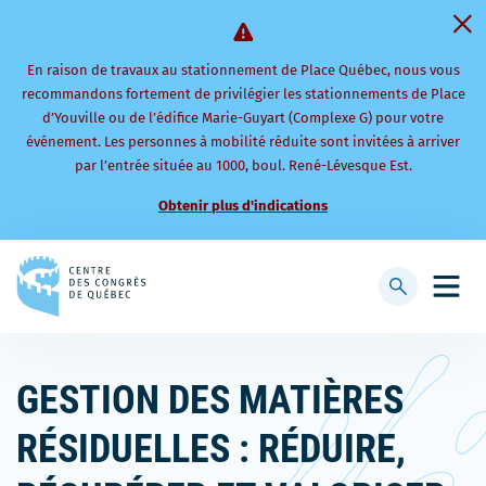
En raison de travaux au stationnement de Place Québec, nous vous
recommandons fortement de privilégier les stationnements de Place
d’Youville ou de l’édifice Marie-Guyart (Complexe G) pour votre
événement. Les personnes à mobilité réduite sont invitées à arriver
par l’entrée située au 1000, boul. René-Lévesque Est.
Obtenir plus d'indications
Retourner
à
Afficher
Ouvri
la
la
le
page
barre
men
d'accueil
de
mobi
GESTION DES MATIÈRES
recherche
RÉSIDUELLES : RÉDUIRE,