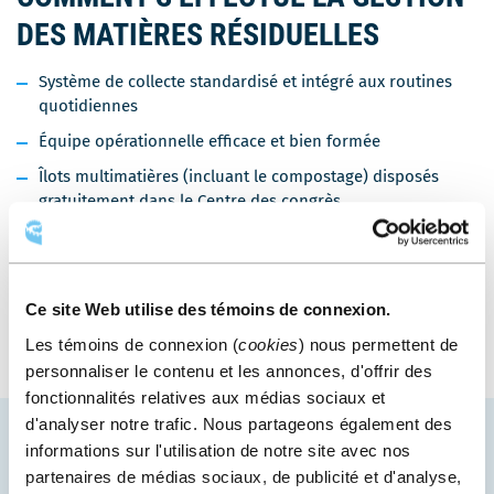
DES MATIÈRES RÉSIDUELLES
Système de collecte standardisé et intégré aux routines
quotidiennes
Équipe opérationnelle efficace et bien formée
Îlots multimatières (incluant le compostage) disposés
gratuitement dans le Centre des congrès
Tri des matières compostables et recyclables en cuisine
Pesée des matières
Valorisation des matières avec des partenaires et la Ville
Ce site Web utilise des témoins de connexion.
de Québec
Les témoins de connexion (
cookies
) nous permettent de
personnaliser le contenu et les annonces, d'offrir des
fonctionnalités relatives aux médias sociaux et
d'analyser notre trafic. Nous partageons également des
informations sur l'utilisation de notre site avec nos
APPRENEZ-EN PLUS
partenaires de médias sociaux, de publicité et d'analyse,