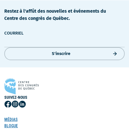
Restez à l'affût des nouvelles et événements du
Centre des congrès de Québec.
COURRIEL
S'inscrire
SUIVEZ-NOUS
Suivez-
Suivez-
Suivez-
nous
nous
nous
sur
sur
sur
MÉDIAS
Facebook
Instagram
LinkedIn
BLOGUE