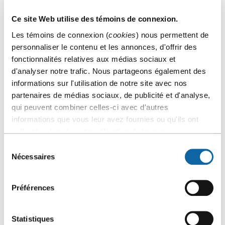
Ce site Web utilise des témoins de connexion.
Les témoins de connexion (
cookies
) nous permettent de
personnaliser le contenu et les annonces, d'offrir des
fonctionnalités relatives aux médias sociaux et
d'analyser notre trafic. Nous partageons également des
informations sur l'utilisation de notre site avec nos
partenaires de médias sociaux, de publicité et d'analyse,
qui peuvent combiner celles-ci avec d'autres
FONTAINES D’EAU BRANCHÉES
informations que vous leur avez fournies ou qu'ils ont
collectées lors de votre utilisation de leurs services.
Au Centre des congrès de Québec, vous avez accès
gratuitement à une bonne eau filtrée dans toutes nos salles.
Sélection
Les cruches en plastique d’eau embouteillée ont été bannies
Nécessaires
du
de nos espaces il y a belle lurette! À la place, nous avons
consentement
installé des fontaines d’eau branchées directement sur le
réseau d’aqueduc de la ville de Québec et munies de filtres
Préférences
performants, garantissant une eau potable de grande
qualité.
Statistiques