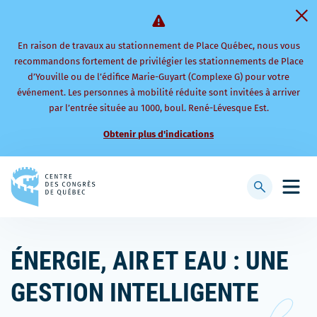
En raison de travaux au stationnement de Place Québec, nous vous
recommandons fortement de privilégier les stationnements de Place
d’Youville ou de l’édifice Marie-Guyart (Complexe G) pour votre
événement. Les personnes à mobilité réduite sont invitées à arriver
par l’entrée située au 1000, boul. René-Lévesque Est.
Obtenir plus d'indications
Retourner
à
Afficher
Ouvri
la
la
le
page
barre
men
d'accueil
de
mobi
ÉNERGIE, AIR ET EAU : UNE
recherche
GESTION INTELLIGENTE