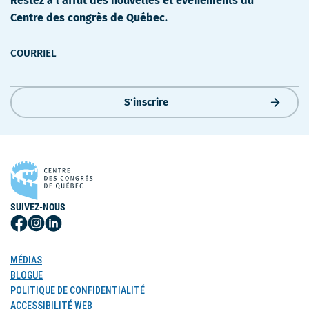
Restez à l'affût des nouvelles et événements du
Centre des congrès de Québec.
COURRIEL
S'inscrire
SUIVEZ-NOUS
Suivez-
Suivez-
Suivez-
nous
nous
nous
sur
sur
sur
MÉDIAS
Facebook
Instagram
LinkedIn
BLOGUE
POLITIQUE DE CONFIDENTIALITÉ
ACCESSIBILITÉ WEB