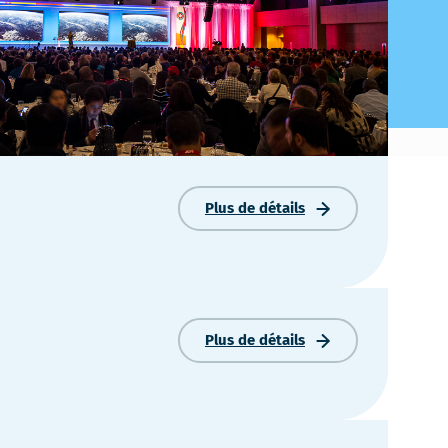
Plus de détails
IBFRA
2026
Plus de détails
CA
Société
hôtesse
de
Jeux