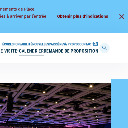
nnements de Place
es à arriver par l’entrée
Obtenir plus d'indications
ÉCORESPONSABILITÉ
NOUVELLES
CARRIÈRES
À PROPOS
CONTACT
ENGLISH
E VISITE
CALENDRIER
DEMANDE DE PROPOSITION
Afficher
la
barre
de
recherche