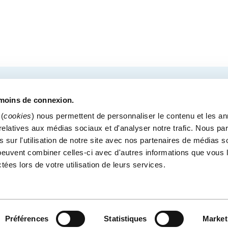
COURRIEL
tre des congrès de Québec.
émoins de connexion.
(
cookies
) nous permettent de personnaliser le contenu et les a
s relatives aux médias sociaux et d'analyser notre trafic. Nous p
 sur l'utilisation de notre site avec nos partenaires de médias s
MÉDIAS
BLOGUE
POLITIQUE DE CONFIDENTI
i peuvent combiner celles-ci avec d'autres informations que vous 
Bureaux administratif
ctées lors de votre utilisation de leurs services.
900, boul. René-Lévesque Est, bureau 200
Québec (Québec) G1R 2B
Préférences
Statistiques
Market
CE