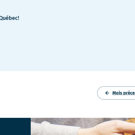
 Québec!
Mois préced