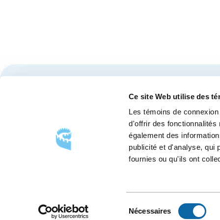
Restez à l'affût des nouvelles et événements du Cen
Ce site Web utilise des t
Les témoins de connexion 
d'offrir des fonctionnalité
également des informations
publicité et d'analyse, qu
fournies ou qu'ils ont colle
SUIVEZ-NOUS
Suivez-
Suivez-
Suivez-
nous
nous
nous
sur
sur
sur
Sélection
Nécessaires
Facebook
Instagram
LinkedIn
du