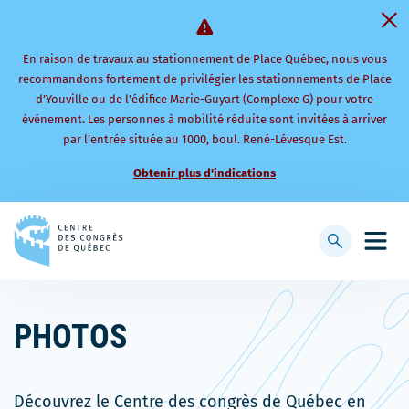
En raison de travaux au stationnement de Place Québec, nous vous
recommandons fortement de privilégier les stationnements de Place
d’Youville ou de l’édifice Marie-Guyart (Complexe G) pour votre
événement. Les personnes à mobilité réduite sont invitées à arriver
par l’entrée située au 1000, boul. René-Lévesque Est.
Obtenir plus d'indications
Retourner
à
Afficher
Ouvri
la
la
le
page
barre
men
d'accueil
de
mobi
PHOTOS
recherche
Découvrez le Centre des congrès de Québec en