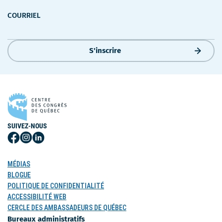
COURRIEL
S'inscrire
SUIVEZ-NOUS
Suivez-
Suivez-
Suivez-
nous
nous
nous
sur
sur
sur
MÉDIAS
Facebook
Instagram
LinkedIn
BLOGUE
POLITIQUE DE CONFIDENTIALITÉ
ACCESSIBILITÉ WEB
CERCLE DES AMBASSADEURS DE QUÉBEC
Bureaux administratifs