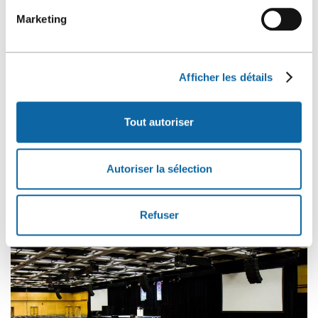
Marketing
Salon YQB – 1
Afficher les détails
Tout autoriser
Autoriser la sélection
Refuser
Salle 2000 Style théâtre