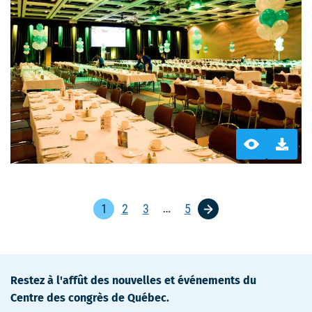
1
2
3
5
…
Allez
Allez
Allez
Allez
à
à
à
à
la
la
la
la
page
page
page
page
Restez à l'affût des nouvelles et événements du
Centre des congrès de Québec.