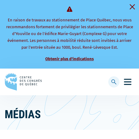
En raison de travaux au stationnement de Place Québec, nous vous
recommandons fortement de privilégier les stationnements de Place
d’Youville ou de l’édifice Marie-Guyart (Complexe G) pour votre
événement. Les personnes à mobilité réduite sont invitées à arriver
par l’entrée située au 1000, boul. René-Lévesque Est.
Obtenir plus d'indications
Retourner
à
Afficher
Ouvri
la
la
le
page
barre
men
d'accueil
de
mobi
MÉDIAS
recherche