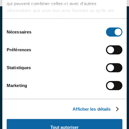
qui peuvent combiner celles-ci avec d'autres
informations que vous leur avez fournies ou qu'ils ont
collectées lors de votre utilisation de leurs services.
ON PARLE DE NOUS!
Sélection
Nécessaires
du
Consultez les meilleurs articles à notre sujet dans
consentement
la presse.
Préférences
Voir la revue de presse
Statistiques
Marketing
Afficher les détails
Tout autoriser