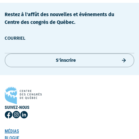
Restez à l'affût des nouvelles et événements du
Centre des congrès de Québec.
COURRIEL
S'inscrire
SUIVEZ-NOUS
Suivez-
Suivez-
Suivez-
nous
nous
nous
sur
sur
sur
MÉDIAS
Facebook
Instagram
LinkedIn
BLOGUE