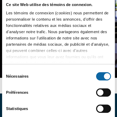
Ce site Web utilise des témoins de connexion.
Les témoins de connexion (
cookies
) nous permettent de
personnaliser le contenu et les annonces, d'offrir des
fonctionnalités relatives aux médias sociaux et
d'analyser notre trafic. Nous partageons également des
informations sur l'utilisation de notre site avec nos
partenaires de médias sociaux, de publicité et d'analyse,
qui peuvent combiner celles-ci avec d'autres
informations que vous leur avez fournies ou qu'ils ont
collectées lors de votre utilisation de leurs services.
Sélection
Nécessaires
du
consentement
Préférences
COMMUNIQUEZ AVEC ENCORE
Statistiques