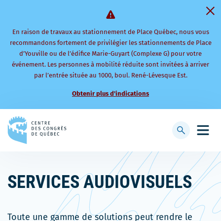
En raison de travaux au stationnement de Place Québec, nous vous
recommandons fortement de privilégier les stationnements de Place
d’Youville ou de l’édifice Marie-Guyart (Complexe G) pour votre
événement. Les personnes à mobilité réduite sont invitées à arriver
par l’entrée située au 1000, boul. René-Lévesque Est.
Obtenir plus d'indications
Retourner
à
Afficher
Ouvri
la
la
le
page
barre
men
d'accueil
de
mobi
SERVICES AUDIOVISUELS
recherche
Toute une gamme de solutions peut rendre le