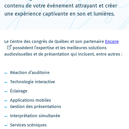
contenu de votre événement attrayant et créer
une expérience captivante en son et lumières.
Ce
Le Centre des congrès de Québec et son partenaire
Encore
lien
possèdent l’expertise et les meilleures solutions
s'ouv
audiovisuelles et de présentation qui incluent, entre autres :
dans
une
Réaction d’auditoire
nouve
fenêt
Technologie interactive
Éclairage
Applications mobiles
Gestion des présentations
Interprétation simultanée
Services scéniques