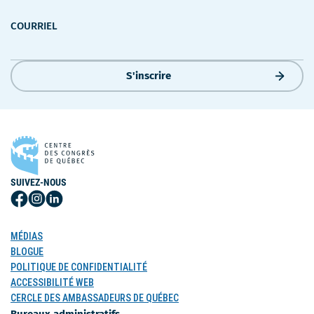
COURRIEL
S'inscrire
SUIVEZ-NOUS
Suivez-
Suivez-
Suivez-
nous
nous
nous
sur
sur
sur
MÉDIAS
Facebook
Instagram
LinkedIn
BLOGUE
POLITIQUE DE CONFIDENTIALITÉ
ACCESSIBILITÉ WEB
CERCLE DES AMBASSADEURS DE QUÉBEC