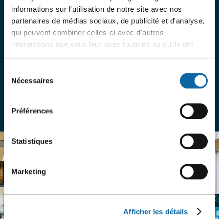
placés stratégiquement dans les zones de
informations sur l'utilisation de notre site avec nos
circulation et à l’entrée des salles? L’idéal pour
partenaires de médias sociaux, de publicité et d'analyse,
réduire votre utilisation des affiches papier!
qui peuvent combiner celles-ci avec d'autres
informations que vous leur avez fournies ou qu'ils ont
collectées lors de votre utilisation de leurs services.
Sélection
Nécessaires
du
Affichage et signalisation
consentement
Préférences
Statistiques
Marketing
Afficher les détails