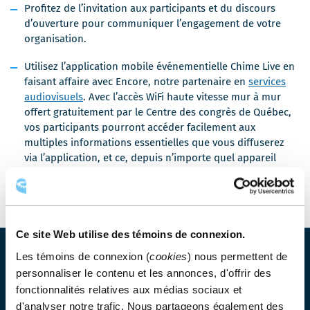
Profitez de l’invitation aux participants et du discours
d’ouverture pour communiquer l’engagement de votre
organisation.
Utilisez l’application mobile événementielle Chime Live en
faisant affaire avec Encore, notre partenaire en
services
audiovisuels
. Avec l’accès WiFi haute vitesse mur à mur
offert gratuitement par le Centre des congrès de Québec,
vos participants pourront accéder facilement aux
multiples informations essentielles que vous diffuserez
via l’application, et ce, depuis n’importe quel appareil
intelligent.
Ce site Web utilise des témoins de connexion.
Les témoins de connexion (
cookies
) nous permettent de
Saviez-vous que le Centre des congrès de Québec
personnaliser le contenu et les annonces, d'offrir des
possède tout un système de signalisation
fonctionnalités relatives aux médias sociaux et
dynamique composé de moniteurs haute définition
d'analyser notre trafic. Nous partageons également des