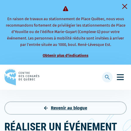
En raison de travaux au stationnement de Place Québec, nous vous
recommandons fortement de privilégier les stationnements de Place
d’Youville ou de l’édifice Marie-Guyart (Complexe G) pour votre
événement. Les personnes à mobilité réduite sont invitées à arriver
par l’entrée située au 1000, boul. René-Lévesque Est.
Obtenir plus d'indications
Retourner
à
Afficher
Ouvri
la
la
le
page
barre
men
d'accueil
de
mobi
recherche
Revenir au blogue
RÉALISER UN ÉVÉNEMENT