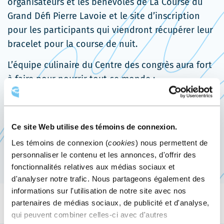
organisateurs et les bénévoles de La Course du
dans
Grand Défi Pierre Lavoie et le site d’inscription
une
pour les participants qui viendront récupérer leur
nouvelle
bracelet pour la course de nuit.
fenêtre
L’équipe culinaire du Centre des congrès aura fort
à faire pour nourrir tout ce monde :
• 1740 sacs à lunch à préparer
• 600 repas pour les bénévoles
• 2 200 litres de bouillon à préparer pour
Ce site Web utilise des témoins de connexion.
remettre aux coureurs à la fin de la course
Les témoins de connexion (
cookies
) nous permettent de
personnaliser le contenu et les annonces, d'offrir des
fonctionnalités relatives aux médias sociaux et
d'analyser notre trafic. Nous partageons également des
informations sur l'utilisation de notre site avec nos
partenaires de médias sociaux, de publicité et d'analyse,
qui peuvent combiner celles-ci avec d'autres