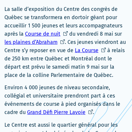
La salle d’exposition du Centre des congrès de
Québec se transformera en dortoir géant pour
accueillir 1 500 jeunes et leurs accompagnateurs
Ce
après la
Course de nuit
du vendredi 8 mai sur
Ce
lien
les plaines d’Abraham
. Ces jeunes viendront au
lien
s'ouvrira
Ce
Centre s’y reposer en vue de
La Course
à relais
s'ouvrira
dans
lien
de 250 km entre Québec et Montréal dont le
dans
une
s'ouvrira
départ est prévu le samedi matin 9 mai sur la
une
nouvelle
dans
place de la colline Parlementaire de Québec.
nouvelle
fenêtre
une
Environ 4 000 jeunes de niveau secondaire,
fenêtre
nouvelle
collégial et universitaire prendront part à ces
fenêtre
événements de course à pied organisés dans le
Ce
cadre du
Grand Défi Pierre Lavoie
.
lien
Le Centre est aussi le quartier général pour les
s'ouvrira