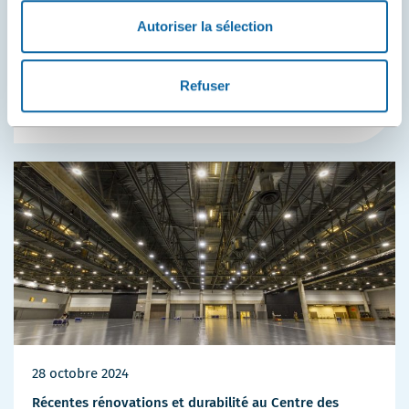
d’événements, exposant ou fournisseur, adoptez le bon
Autoriser la sélection
réflexe et apportez toujours votre gourde d’eau ou
contenant réutilisable lorsque vous venez au Centre.
Refuser
Écoresponsabilité
Services
Plus
de
détails
28 octobre 2024
Récentes rénovations et durabilité au Centre des