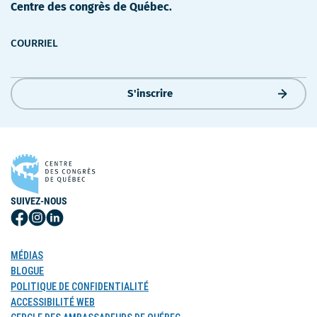
Centre des congrès de Québec.
COURRIEL
S'inscrire
SUIVEZ-NOUS
Suivez-
Suivez-
Suivez-
nous
nous
nous
sur
sur
sur
MÉDIAS
Facebook
Instagram
LinkedIn
BLOGUE
POLITIQUE DE CONFIDENTIALITÉ
ACCESSIBILITÉ WEB