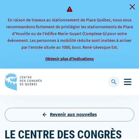
En raison de travaux au stationnement de Place Québec, nous vous
recommandons fortement de privilégier les stationnements de Place
d’Youville ou de l’édifice Marie-Guyart (Complexe G) pour votre
événement. Les personnes à mobilité réduite sont invitées à arriver
par l’entrée située au 1000, boul. René-Lévesque Est.
Obtenir plus d'indications
Retourner
à
Afficher
Ouvri
la
la
le
page
barre
men
d'accueil
de
mobi
recherche
Revenir aux nouvelles
LE CENTRE DES CONGRÈS