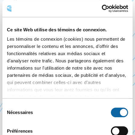
Québec offre des
installations
congrès
Ce site Web utilise des témoins de connexion.
polyvalentes, à deux pas du Vieux-Québec.
Les témoins de connexion (
cookies
) nous permettent de
Accueillant des événements d'envergure, le Centre
personnaliser le contenu et les annonces, d'offrir des
génère par ses activités d’importantes retombées
fonctionnalités relatives aux médias sociaux et
économiques.
Certifié LEED
, BOMA BESt et
AIPC
d'analyser notre trafic. Nous partageons également des
Quality Gold Standards
, nommé meilleur palais
informations sur l'utilisation de notre site avec nos
des congrès au monde (
AIPC APEX Award
) en 2006
partenaires de médias sociaux, de publicité et d'analyse,
et finaliste en 2014, le Centre se distingue par ses
qui peuvent combiner celles-ci avec d'autres
informations que vous leur avez fournies ou qu'ils ont
hauts standards de gestion, le savoir-faire de son
collectées lors de votre utilisation de leurs services.
personnel et l’excellence de son service à la
Sélection
clientèle.
Nécessaires
du
consentement
Préférences