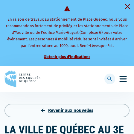
En raison de travaux au stationnement de Place Québec, nous vous
recommandons fortement de privilégier les stationnements de Place
d’Youville ou de l’édifice Marie-Guyart (Complexe G) pour votre
événement. Les personnes à mobilité réduite sont invitées à arriver
par l’entrée située au 1000, boul. René-Lévesque Est.
Obtenir plus d'indications
Retourner
à
Afficher
Ouvri
la
la
le
page
barre
men
d'accueil
de
mobi
recherche
Revenir aux nouvelles
LA VILLE DE QUÉBEC AU 3E