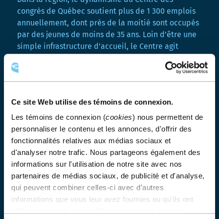
i
r
congrès de Québec soutient plus de 1 300 emplois
r
a
annuellement, dont près de la moitié sont occupés
a
d
par des jeunes de moins de 35 ans. Loin d’être une
d
a
simple infrastructure d’accueil, le Centre agit
a
n
comme un véritable carrefour où convergent les
n
s
s
u
différents secteurs de l’économie québécoise.
u
n
Grâce à la synergie de ses équipes et de ses
n
e
partenaires, le Centre des congrès demeure à
e
n
Ce site Web utilise des témoins de connexion.
l’avant-garde des tendances de l’industrie de
n
o
Les témoins de connexion (
cookies
) nous permettent de
l’événementiel et poursuit sa mission de faire
o
u
personnaliser le contenu et les annonces, d'offrir des
u
v
rayonner la ville sur la scène internationale.
fonctionnalités relatives aux médias sociaux et
v
e
L’année 2024-2025 aura démontré, encore une fois,
d'analyser notre trafic. Nous partageons également des
e
l
que Québec est non seulement une destination de
informations sur l'utilisation de notre site avec nos
l
l
choix pour les congrès d’envergure et les
partenaires de médias sociaux, de publicité et d'analyse,
l
e
événements d’affaires, mais également un
e
f
qui peuvent combiner celles-ci avec d'autres
catalyseur de retombées durables pour toute la
f
e
informations que vous leur avez fournies ou qu'ils ont
région.
e
n
collectées lors de votre utilisation de leurs services.