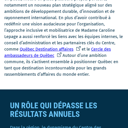
notamment un nouveau plan stratégique aligné sur des
ambitions de développement durable, d’innovation et de
rayonnement international. En plus d’avoir contribué à
redéfinir une vision audacieuse pour l’organisation,
l’approche inclusive et mobilisatrice de Madame Caroline
Lepage a aussi renforcé les liens avec les équipes internes, le
conseil d’administration et les partenaires clés du Centre,
C
comme
Québec Destination affaires
et le
Cercle des
C
e
ambassadeurs de Québec
Autour d’une ambition
e
l
commune, ils s’activent ensemble à positionner Québec en
l
i
tant que destination incontournable pour les grands
i
e
rassemblements d’affaires du monde entier.
e
n
n
s
s
'
'
o
UN RÔLE QUI DÉPASSE LES
o
u
u
v
RÉSULTATS ANNUELS
v
r
r
i
Dans la région, le dynamisme du Centre des