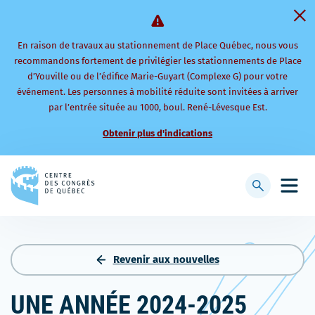
En raison de travaux au stationnement de Place Québec, nous vous
recommandons fortement de privilégier les stationnements de Place
d’Youville ou de l’édifice Marie-Guyart (Complexe G) pour votre
événement. Les personnes à mobilité réduite sont invitées à arriver
par l’entrée située au 1000, boul. René-Lévesque Est.
Obtenir plus d'indications
Retourner
à
Afficher
Ouvri
la
la
le
page
barre
men
d'accueil
de
mobi
recherche
Revenir aux nouvelles
UNE ANNÉE 2024-2025