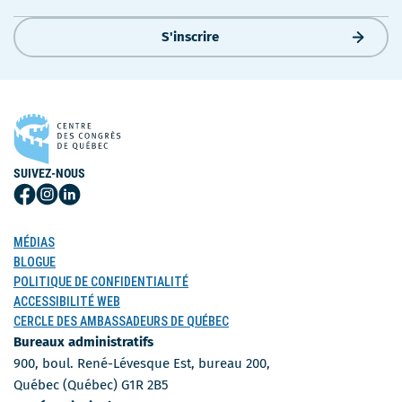
S'inscrire
SUIVEZ-NOUS
Suivez-
Suivez-
Suivez-
nous
nous
nous
sur
sur
sur
MÉDIAS
Facebook
Instagram
LinkedIn
BLOGUE
POLITIQUE DE CONFIDENTIALITÉ
ACCESSIBILITÉ WEB
CERCLE DES AMBASSADEURS DE QUÉBEC
Bureaux administratifs
900, boul. René-Lévesque Est, bureau 200,
Québec (Québec) G1R 2B5