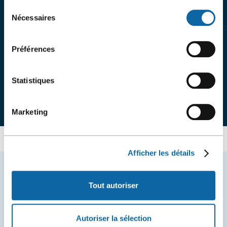
n
ê
Sélection
ê
t
Nécessaires
du
t
r
consentement
r
e
e
Préférences
Statistiques
Marketing
Afficher les détails
Tout autoriser
VOUS AIMEREZ AUSSI
Autoriser la sélection