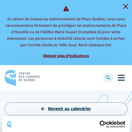
En raison de travaux au stationnement de Place Québec, nous vous
recommandons fortement de privilégier les stationnements de Place
d’Youville ou de l’édifice Marie-Guyart (Complexe G) pour votre
événement. Les personnes à mobilité réduite sont invitées à arriver
par l’entrée située au 1000, boul. René-Lévesque Est.
Obtenir plus d'indications
Retourner
à
Afficher
Ouvri
la
la
le
page
barre
men
d'accueil
de
mobi
recherche
Revenir au calendrier
BANQUET DE LA COUPE