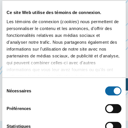
VANIER 2026
Ce site Web utilise des témoins de connexion.
Les témoins de connexion (
cookies
) nous permettent de
26 novembre 2026
personnaliser le contenu et les annonces, d'offrir des
fonctionnalités relatives aux médias sociaux et
Le 26 novembre 2026, le Centre des congrès de
d'analyser notre trafic. Nous partageons également des
Québec accueille le Banquet de la Coupe Vanier
informations sur l'utilisation de notre site avec nos
partenaires de médias sociaux, de publicité et d'analyse,
2026, organisé par le
Pavillon d’Éducation
qui peuvent combiner celles-ci avec d'autres
Ce
physique et des sports de l’Université Laval
informations que vous leur avez fournies ou qu'ils ont
lien
collectées lors de votre utilisation de leurs services.
s'ouvrira
Planifiez votre visite
Sélection
dans
Nécessaires
du
une
consentement
nouvelle
Préférences
fenêtre
Statistiques