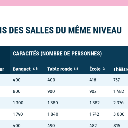
S DES SALLES DU MÊME NIVEAU
CAPACITÉS (NOMBRE DE PERSONNES)
2
4
2
4
5
Banquet
Table ronde
École
ur
Théâtr
400
400
416
737
800
900
902
1 482
1 300
1 380
1 382
2 376
1 740
1 840
1 742
3 000
400
490
482
815