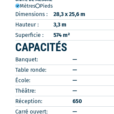
Mètres
Pieds
Dimensions :
28,3 x 25,6 m
Hauteur :
3,3 m
Superficie :
574 m²
CAPACITÉS
Banquet:
—
Table ronde:
—
École:
—
Théâtre:
—
Réception:
650
Carré ouvert:
—