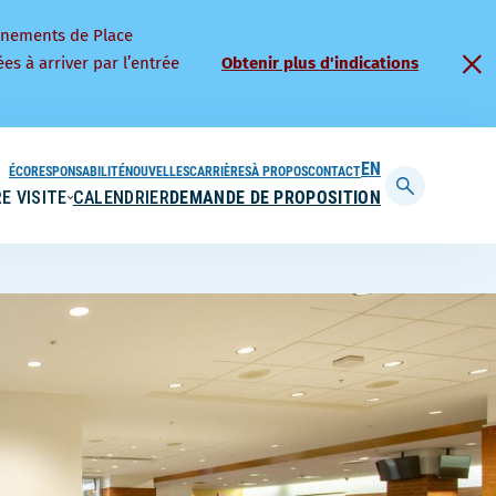
nnements de Place
es à arriver par l’entrée
Obtenir plus d'indications
ÉCORESPONSABILITÉ
NOUVELLES
CARRIÈRES
À PROPOS
CONTACT
ENGLISH
E VISITE
CALENDRIER
DEMANDE DE PROPOSITION
Afficher
la
barre
de
recherche