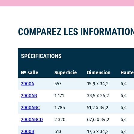
COMPAREZ LES INFORMATION
SPÉCIFICATIONS
№ salle
Superficie
Dimension
Haute
2000A
557
15,9 x 34,2
6,4
2000AB
1 171
33,5 x 34,2
6,4
2000ABC
1 785
51,2 x 34,2
6,4
2000ABCD
2 320
67,6 x 34,2
6,4
2000B
613
17,6 x 34,2
6,4