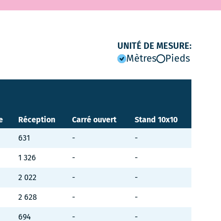
UNITÉ DE MESURE:
Mètres
Pieds
e
Réception
Carré ouvert
Stand 10x10
631
-
-
1 326
-
-
2 022
-
-
2 628
-
-
694
-
-