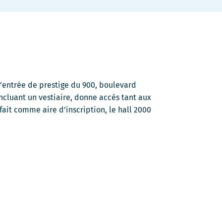
s'ouvrira
dans
une
nouvelle
fenêtre
 l’entrée de prestige du 900, boulevard
ncluant un vestiaire, donne accès tant aux
fait comme aire d’inscription, le hall 2000