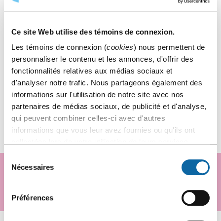
Ce site Web utilise des témoins de connexion.
Les témoins de connexion (
cookies
) nous permettent de
personnaliser le contenu et les annonces, d'offrir des
fonctionnalités relatives aux médias sociaux et
d'analyser notre trafic. Nous partageons également des
informations sur l'utilisation de notre site avec nos
partenaires de médias sociaux, de publicité et d'analyse,
qui peuvent combiner celles-ci avec d'autres
informations que vous leur avez fournies ou qu'ils ont
collectées lors de votre utilisation de leurs services.
Sélection
Nécessaires
VOUS PLANIFIEZ UN ÉVÉNEMENT?
du
consentement
Demander une proposition
Préférences