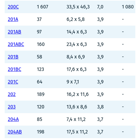
200C
1 607
33,5 x 46,3
7,0
1 080
201A
37
6,2 x 5,8
3,9
-
201AB
97
14,4 x 6,3
3,9
-
201ABC
160
23,4 x 6,3
3,9
-
201B
58
8,4 x 6,9
3,9
-
201BC
123
17,6 x 6,3
3,9
-
201C
64
9 x 7,1
3,9
-
202
189
16,2 x 11,6
3,9
-
203
120
13,6 x 8,6
3,8
-
204A
85
7,4 x 11,2
3,7
-
204AB
198
17,5 x 11,2
3,7
-