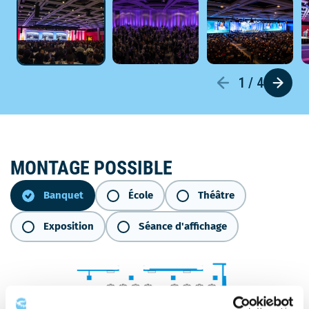
1 / 4
Banquet
MONTAGE POSSIBLE
Banquet
École
Théâtre
Exposition
Séance d'affichage