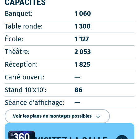
CAPACITÉS
Banquet:
1 060
Table ronde:
1 300
École:
1 127
Théâtre:
2 053
Réception:
1 825
Carré ouvert:
—
Stand 10'x10':
86
Séance d'affichage:
—
Voir les plans de montages possibles