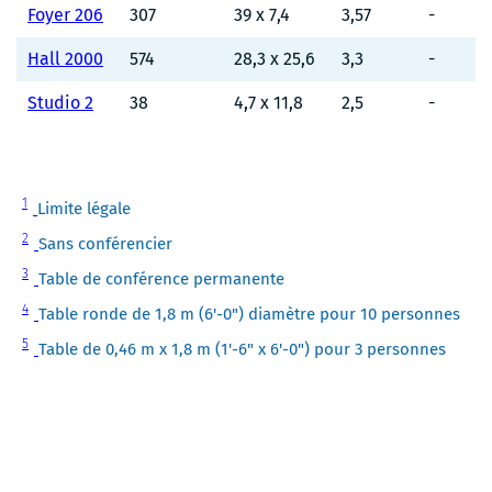
Foyer 206
307
39 x 7,4
3,57
-
Hall 2000
574
28,3 x 25,6
3,3
-
Studio 2
38
4,7 x 11,8
2,5
-
Note
1
Limite légale
1
Note
2
Sans conférencier
2
Note
3
Table de conférence permanente
3
Note
4
Table ronde de 1,8 m (6'-0") diamètre pour 10 personnes
4
Note
5
Table de 0,46 m x 1,8 m (1'-6" x 6'-0") pour 3 personnes
5