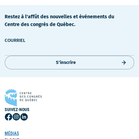
Restez à l'affût des nouvelles et événements du
Centre des congrès de Québec.
COURRIEL
S'inscrire
SUIVEZ-NOUS
Suivez-
Suivez-
Suivez-
nous
nous
nous
sur
sur
sur
MÉDIAS
Facebook
Instagram
LinkedIn