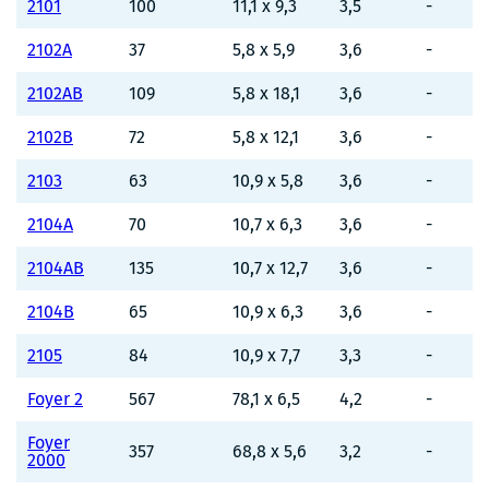
2101
100
11,1 x 9,3
3,5
-
2102A
37
5,8 x 5,9
3,6
-
2102AB
109
5,8 x 18,1
3,6
-
2102B
72
5,8 x 12,1
3,6
-
2103
63
10,9 x 5,8
3,6
-
2104A
70
10,7 x 6,3
3,6
-
2104AB
135
10,7 x 12,7
3,6
-
2104B
65
10,9 x 6,3
3,6
-
2105
84
10,9 x 7,7
3,3
-
Foyer 2
567
78,1 x 6,5
4,2
-
Foyer
357
68,8 x 5,6
3,2
-
2000