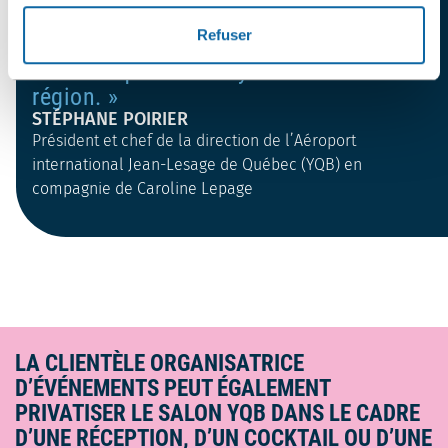
l’écosystème d’affaires et de
Refuser
contribuer activement à la vitalité
économique et au rayonnement de la
région.
STÉPHANE POIRIER
Président et chef de la direction de l’Aéroport
international Jean-Lesage de Québec (YQB) en
compagnie de Caroline Lepage
LA CLIENTÈLE ORGANISATRICE
D’ÉVÉNEMENTS PEUT ÉGALEMENT
PRIVATISER LE SALON YQB DANS LE CADRE
D’UNE RÉCEPTION, D’UN COCKTAIL OU D’UNE