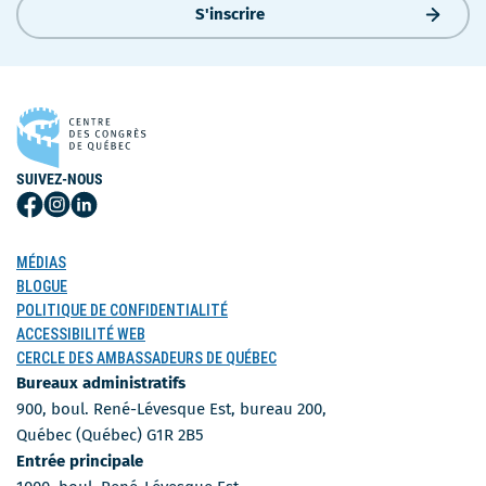
S'inscrire
SUIVEZ-NOUS
Suivez-
Suivez-
Suivez-
nous
nous
nous
sur
sur
sur
MÉDIAS
Facebook
Instagram
LinkedIn
BLOGUE
POLITIQUE DE CONFIDENTIALITÉ
ACCESSIBILITÉ WEB
CERCLE DES AMBASSADEURS DE QUÉBEC
Bureaux administratifs
900, boul. René-Lévesque Est, bureau 200,
Québec (Québec) G1R 2B5
Entrée principale