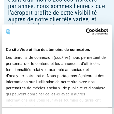
par année, nous sommes heureux que
l’aéroport profite de cette visibilité
auprès de notre clientèle variée, et
plus spécialement auprès des
voyageurs d’affaires provenant de
l’extérieur de la région de Québec.
Situés à seulement une vingtaine de
Ce site Web utilise des témoins de connexion.
minutes l’un de l’autre, le Centre et
Les témoins de connexion (
cookies
) nous permettent de
l’aéroport partagent une proximité
personnaliser le contenu et les annonces, d'offrir des
naturelle et sont des partenaires de
fonctionnalités relatives aux médias sociaux et
longue date. Nous sommes ravis de
d'analyser notre trafic. Nous partageons également des
lancer ce projet ensemble!
informations sur l'utilisation de notre site avec nos
CAROLINE LEPAGE
partenaires de médias sociaux, de publicité et d'analyse,
Présidente-directrice générale du Centre des congrès
qui peuvent combiner celles-ci avec d'autres
de Québec
informations que vous leur avez fournies ou qu'ils ont
collectées lors de votre utilisation de leurs services.