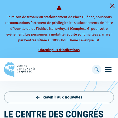
En raison de travaux au stationnement de Place Québec, nous vous
recommandons fortement de privilégier les stationnements de Place
d’Youville ou de l’édifice Marie-Guyart (Complexe G) pour votre
événement. Les personnes à mobilité réduite sont invitées à arriver
par l’entrée située au 1000, boul. René-Lévesque Est.
Obtenir plus d'indications
Retourner
à
Afficher
Ouvri
la
la
le
page
barre
men
d'accueil
de
mobi
recherche
Revenir aux nouvelles
LE CENTRE DES CONGRÈS