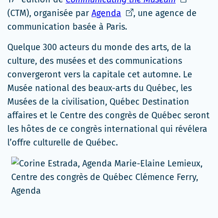
Ce
lien
(CTM), organisée par
Agenda
, une agence de
lien
s'ouvrira
communication basée à Paris.
s'ouvrira
dans
Quelque 300 acteurs du monde des arts, de la
dans
une
culture, des musées et des communications
une
nouvelle
convergeront vers la capitale cet automne. Le
nouvelle
fenêtre
Musée national des beaux-arts du Québec, les
fenêtre
Musées de la civilisation, Québec Destination
affaires et le Centre des congrès de Québec seront
les hôtes de ce congrès international qui révélera
l’offre culturelle de Québec.