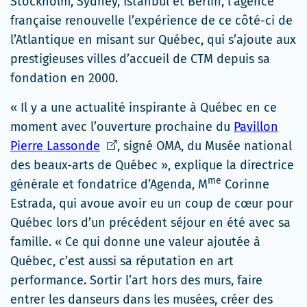
Stockholm, Sydney, Istanbul et Berlin, l’agence
française renouvelle l’expérience de ce côté-ci de
l’Atlantique en misant sur Québec, qui s’ajoute aux
prestigieuses villes d’accueil de CTM depuis sa
fondation en 2000.
« Il y a une actualité inspirante à Québec en ce
moment avec l’ouverture prochaine du
Pavillon
Ce
Pierre Lassonde
, signé OMA, du Musée national
lien
des beaux-arts de Québec », explique la directrice
me
s'ouvrira
générale et fondatrice d’Agenda, M
Corinne
dans
Estrada, qui avoue avoir eu un coup de cœur pour
une
Québec lors d’un précédent séjour en été avec sa
nouvelle
famille. « Ce qui donne une valeur ajoutée à
fenêtre
Québec, c’est aussi sa réputation en art
performance. Sortir l’art hors des murs, faire
entrer les danseurs dans les musées, créer des