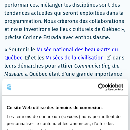
performances, mélanger les disciplines sont des
tendances actuelles qui seront exploitées dans la
programmation. Nous créerons des collaborations
et nous investirons les lieux culturels de Québec »,
précise Corinne Estrada avec enthousiasme.
« Soutenir le
Musée national des beaux-arts du
Ce
Ce
Québec
et les
Musées de la civilisation
dans
lien
lien
leurs démarches pour attirer
Communicating the
s'ouvrira
s'ouvrira
Museum
à Québec était d’une grande importance
dans
dans
pour le rayonnement du milieu culturel et
une
une
artistique de Québec dans le monde. La culture
nouvelle
nouvelle
est l’un des piliers essentiels du développement
fenêtre
fenêtre
économique de Québec. Vitrine extraordinaire, ce
Ce site Web utilise des témoins de connexion.
congrès fera briller nos artistes, nos organismes et
Les témoins de connexion (
cookies
) nous permettent de
nos lieux culturels », renchérit le président-
personnaliser le contenu et les annonces, d'offrir des