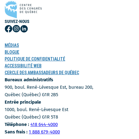
SUIVEZ-NOUS
Suivez-
Suivez-
Suivez-
nous
nous
nous
sur
sur
sur
MÉDIAS
Facebook
Instagram
LinkedIn
BLOGUE
POLITIQUE DE CONFIDENTIALITÉ
ACCESSIBILITÉ WEB
CERCLE DES AMBASSADEURS DE QUÉBEC
Bureaux administratifs
900, boul. René-Lévesque Est, bureau 200,
Québec (Québec) G1R 2B5
Entrée principale
1000, boul. René-Lévesque Est
Québec (Québec) G1R 5T8
Numéro de téléphone
Téléphone :
418 644-4000
Numéro sans-frais
Sans frais :
1 888 679-4000