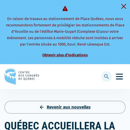
En raison de travaux au stationnement de Place Québec, nous vous
recommandons fortement de privilégier les stationnements de Place
d’Youville ou de l’édifice Marie-Guyart (Complexe G) pour votre
événement. Les personnes à mobilité réduite sont invitées à arriver
par l’entrée située au 1000, boul. René-Lévesque Est.
Obtenir plus d'indications
Retourner
à
Afficher
Ouvri
la
la
le
page
barre
men
d'accueil
de
mobi
recherche
Revenir aux nouvelles
QUÉBEC ACCUEILLERA LA