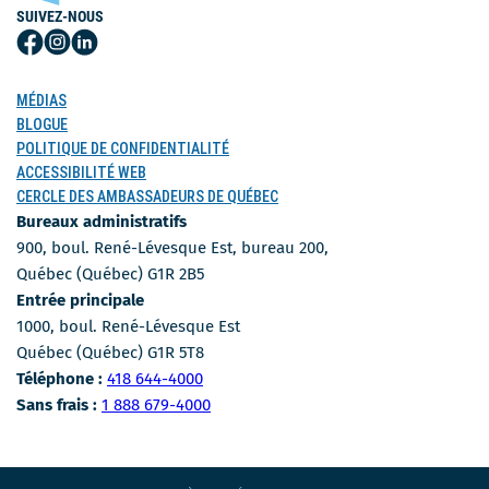
SUIVEZ-NOUS
Suivez-
Suivez-
Suivez-
nous
nous
nous
sur
sur
sur
MÉDIAS
Facebook
Instagram
LinkedIn
BLOGUE
POLITIQUE DE CONFIDENTIALITÉ
ACCESSIBILITÉ WEB
CERCLE DES AMBASSADEURS DE QUÉBEC
Bureaux administratifs
900, boul. René-Lévesque Est, bureau 200,
Québec (Québec) G1R 2B5
Entrée principale
1000, boul. René-Lévesque Est
Québec (Québec) G1R 5T8
Numéro de téléphone
Téléphone :
418 644-4000
Numéro sans-frais
Sans frais :
1 888 679-4000
CE