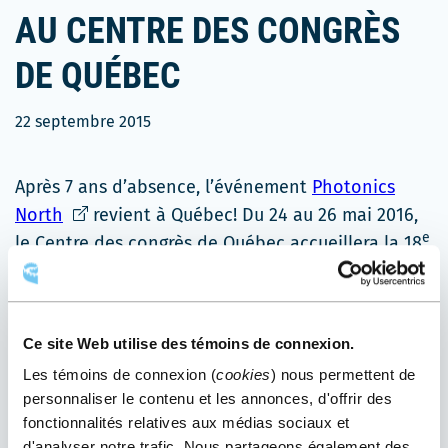
AU CENTRE DES CONGRÈS
DE QUÉBEC
22 septembre 2015
Après 7 ans d’absence, l’événement
Photonics
Ce
North
revient à Québec! Du 24 au 26 mai 2016,
e
lien
le Centre des congrès de Québec accueillera la 18
s'ouvrira
Conférence Photonics North.
dans
Ce congrès annuel
une
sur les technologies
Ce site Web utilise des témoins de connexion.
nouvelle
de l’optique-
Les témoins de connexion (
cookies
) nous permettent de
fenêtre
photonique attirera
personnaliser le contenu et les annonces, d'offrir des
fonctionnalités relatives aux médias sociaux et
plus de 550
d'analyser notre trafic. Nous partageons également des