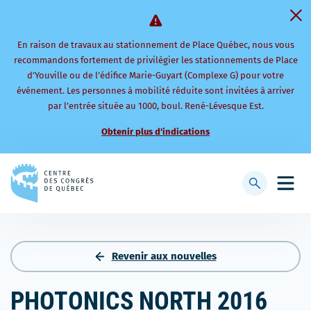
En raison de travaux au stationnement de Place Québec, nous vous
recommandons fortement de privilégier les stationnements de Place
d’Youville ou de l’édifice Marie-Guyart (Complexe G) pour votre
événement. Les personnes à mobilité réduite sont invitées à arriver
par l’entrée située au 1000, boul. René-Lévesque Est.
Obtenir plus d'indications
Retourner
à
Afficher
Ouvri
la
la
le
page
barre
men
d'accueil
de
mobi
recherche
Revenir aux nouvelles
PHOTONICS NORTH 2016