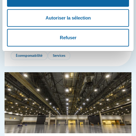
Au Centre des congrès de Québec, on apporte sa
gourde réutilisable!
Que vous soyez visiteur, congressiste, organisateur
Autoriser la sélection
d’événements, exposant ou fournisseur, adoptez le bon
réflexe et apportez toujours votre gourde d’eau ou
contenant réutilisable lorsque vous venez au Centre.
Refuser
Écoresponsabilité
Services
Plus
de
détails