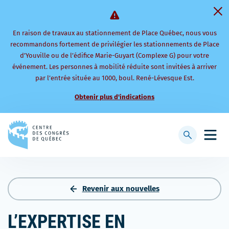
En raison de travaux au stationnement de Place Québec, nous vous
recommandons fortement de privilégier les stationnements de Place
d’Youville ou de l’édifice Marie-Guyart (Complexe G) pour votre
événement. Les personnes à mobilité réduite sont invitées à arriver
par l’entrée située au 1000, boul. René-Lévesque Est.
Obtenir plus d'indications
Retourner
à
Afficher
Ouvri
la
la
le
page
barre
men
d'accueil
de
mobi
recherche
Revenir aux nouvelles
L’EXPERTISE EN