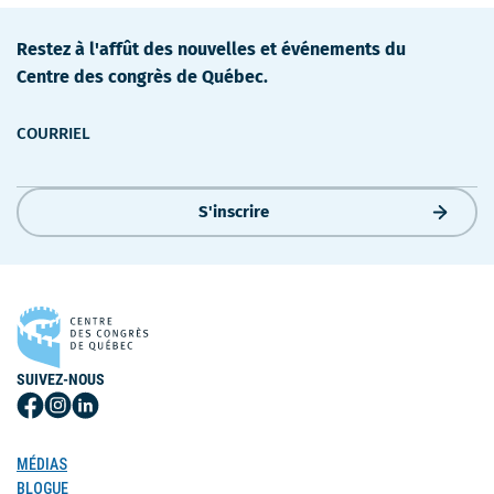
Restez à l'affût des nouvelles et événements du
Centre des congrès de Québec.
COURRIEL
S'inscrire
SUIVEZ-NOUS
Suivez-
Suivez-
Suivez-
nous
nous
nous
sur
sur
sur
MÉDIAS
Facebook
Instagram
LinkedIn
BLOGUE