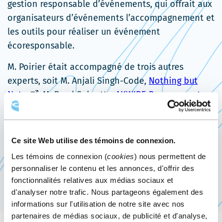
gestion responsable d’événements, qui offrait aux
organisateurs d’événements l’accompagnement et
les outils pour réaliser un événement
écoresponsable.
M. Poirier était accompagné de trois autres
experts, soit M. Anjali Singh-Code,
Nothing but
Ce
Nets
, M. Ryad Subratty,
AKWIRE Procurement
lien
Ce
Services
, vice-président de JCI 2016, et
s'ouvrira
lien
Ce
M. Bertolt Daems, propriétaire de
RnR Group
.
dans
s'ouvrira
lien
Ce site Web utilise des témoins de connexion.
Il est clair que le Centre des congrès contribue, à
une
dans
s'ouvrir
sa mesure, à l’avancement des objectifs mondiaux
Les témoins de connexion (
cookies
) nous permettent de
nouvelle
une
dans
personnaliser le contenu et les annonces, d'offrir des
en développement durable et à la création d’un
fenêtre
nouvelle
une
fonctionnalités relatives aux médias sociaux et
monde meilleur.
fenêtre
nouvell
d'analyser notre trafic. Nous partageons également des
fenêtre
informations sur l'utilisation de notre site avec nos
partenaires de médias sociaux, de publicité et d'analyse,