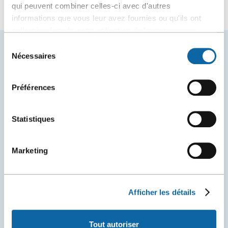
qui peuvent combiner celles-ci avec d'autres
informations que vous leur avez fournies ou qu'ils ont
collectées lors de votre utilisation de leurs services.
Sélection
Nécessaires
du
VOUS AIMEREZ AUSSI
consentement
Préférences
Statistiques
Marketing
Afficher les détails
10 novembre 2025
Tout autoriser