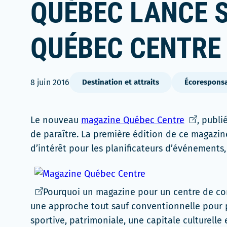
QUÉBEC LANCE 
QUÉBEC CENTRE
8 juin 2016
Destination et attraits
Écoresponsa
Ce
Le nouveau
magazine Québec Centre
, publi
lien
de paraître. La première édition de ce magazine
s'ouvrira
d’intérêt pour les planificateurs d’événements, l
dans
une
nouvelle
Ce
Pourquoi un magazine pour un centre de con
fenêtre
lien
une approche tout sauf conventionnelle pour p
s'ouvrira
sportive, patrimoniale, une capitale culturelle