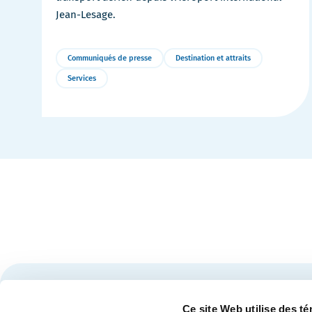
Jean-Lesage.
Communiqués de presse
Destination et attraits
Services
Plus
de
détails
Restez à l'affût des nouvelles et événements du Cen
Ce site Web utilise des t