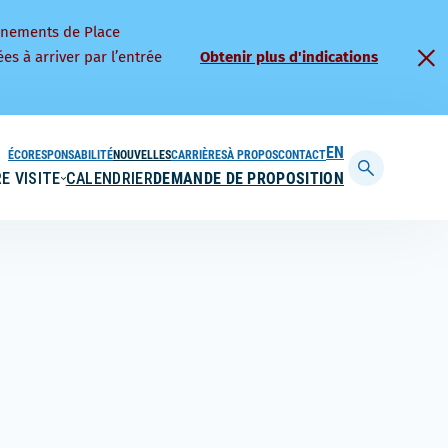
nnements de Place
es à arriver par l’entrée
Obtenir plus d'indications
ÉCORESPONSABILITÉ
NOUVELLES
CARRIÈRES
À PROPOS
CONTACT
ENGLISH
E VISITE
CALENDRIER
DEMANDE DE PROPOSITION
Afficher
la
barre
de
recherche