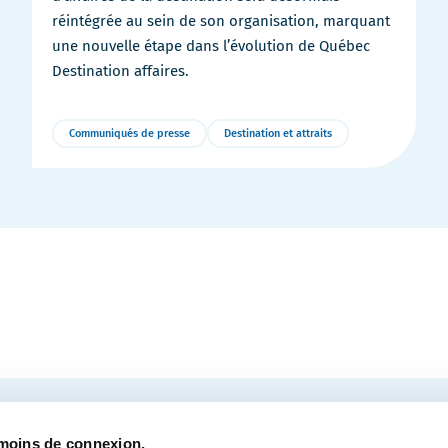
réintégrée au sein de son organisation, marquant
une nouvelle étape dans l’évolution de Québec
Destination affaires.
Communiqués de presse
Destination et attraits
Plus
de
détails
COURRIEL
tre des congrès de Québec.
émoins de connexion.