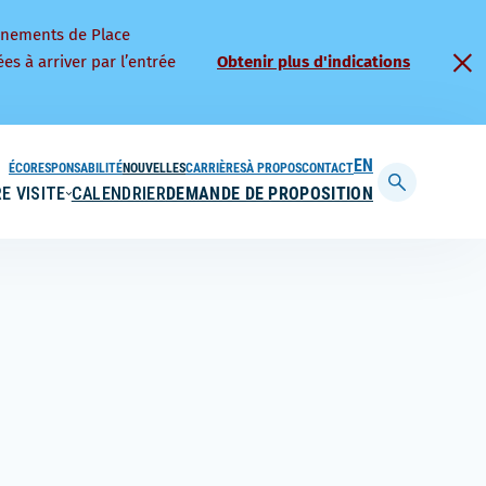
nnements de Place
es à arriver par l’entrée
Obtenir plus d'indications
ÉCORESPONSABILITÉ
NOUVELLES
CARRIÈRES
À PROPOS
CONTACT
ENGLISH
E VISITE
CALENDRIER
DEMANDE DE PROPOSITION
Afficher
la
barre
de
recherche