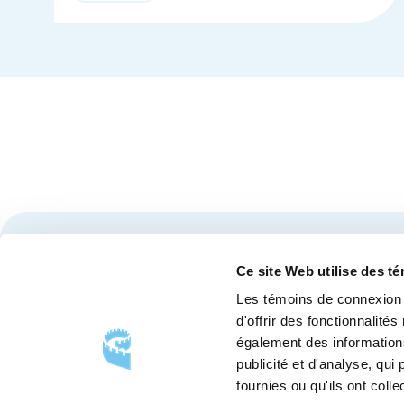
de
détails
Restez à l'affût des nouvelles et événements du Cen
Ce site Web utilise des t
Les témoins de connexion 
d'offrir des fonctionnalité
également des informations
publicité et d'analyse, qu
fournies ou qu'ils ont colle
SUIVEZ-NOUS