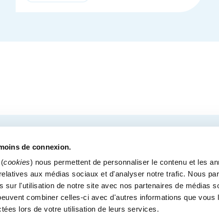
de
détails
COURRIEL
tre des congrès de Québec.
émoins de connexion.
(
cookies
) nous permettent de personnaliser le contenu et les a
s relatives aux médias sociaux et d'analyser notre trafic. Nous p
 sur l'utilisation de notre site avec nos partenaires de médias s
MÉDIAS
BLOGUE
POLITIQUE DE CONFIDENTI
i peuvent combiner celles-ci avec d'autres informations que vous 
Bureaux administratif
ctées lors de votre utilisation de leurs services.
900, boul. René-Lévesque Est, bureau 200