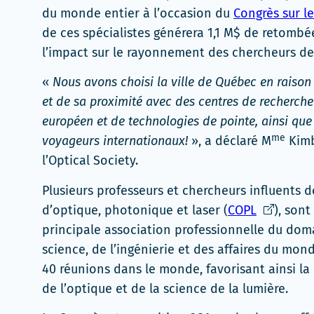
du monde entier à l’occasion du
Congrès sur le
de ces spécialistes générera 1,1 M$ de retomb
l’impact sur le rayonnement des chercheurs de
«
Nous avons choisi la ville de Québec en raison
et de sa proximité avec des centres de recherche
européen et de technologies de pointe, ainsi que
me
voyageurs internationaux!
», a déclaré M
Kimb
l’Optical Society.
Plusieurs professeurs et chercheurs influents d
Ce
d’optique, photonique et laser (
COPL
), sont
lien
principale association professionnelle du doma
s'ouvrira
science, de l’ingénierie et des affaires du mo
dans
40 réunions dans le monde, favorisant ainsi la
une
de l’optique et de la science de la lumière.
nouvelle