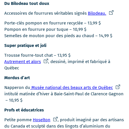
Du Bilodeau tout doux
dans
une
Ce
Accessoires de fourrures véritables signés
Bilodeau.
nouvelle
lien
Porte-clés pompon en fourrure recyclée – 13,99 $
fenêtre
s'ouvrira
Pompon en fourrure pour tuque – 10,99 $
dans
Semelles de mouton pour des pieds au chaud – 14,99 $
une
nouvelle
Super pratique et joli
fenêtre
Trousse fourre-tout chat – 13,95 $
Ce
Autrement et alors
, dessiné, imprimé et fabriqué à
lien
Québec
s'ouvrira
Mordus d’art
dans
une
Ce
Napperon du
Musée national des beaux arts de Québec
nouvelle
lien
intitulé matinée d’hiver à Baie-Saint-Paul de Clarence Gagnon
fenêtre
s'ouvrir
– 10,95 $
dans
Profs et éducatrices
une
nouvell
Ce
Petite pomme
Hoselton
, produit imaginé par des artisans
fenêtre
lien
du Canada et sculpté dans des lingots d’aluminium du