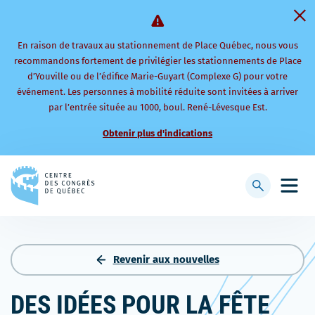
En raison de travaux au stationnement de Place Québec, nous vous
recommandons fortement de privilégier les stationnements de Place
d’Youville ou de l’édifice Marie-Guyart (Complexe G) pour votre
événement. Les personnes à mobilité réduite sont invitées à arriver
par l’entrée située au 1000, boul. René-Lévesque Est.
Obtenir plus d'indications
Retourner
à
Afficher
Ouvri
la
la
le
page
barre
men
d'accueil
de
mobi
recherche
Revenir aux nouvelles
DES IDÉES POUR LA FÊTE