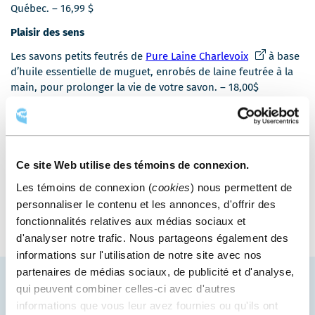
s'ouvrira
Québec. – 16,99 $
dans
Plaisir des sens
une
nouvelle
Ce
Les savons petits feutrés de
Pure Laine Charlevoix
à base
fenêtre
lien
d’huile essentielle de muguet, enrobés de laine feutrée à la
s'ouvrira
main, pour prolonger la vie de votre savon. – 18,00$
dans
Hôtes et hôtesses choyés
une
nouvelle
Ce
Vinaigrettes aux épices boréales (6 choix)
Épicéa
, une
fenêtre
lien
entreprise du Lac Saint-Jean, aux portes de la Boréalie. –
Ce site Web utilise des témoins de connexion.
s'ouvrira
11,50 $
dans
Les témoins de connexion (
cookies
) nous permettent de
Petite pensée sans frais
une
personnaliser le contenu et les annonces, d'offrir des
nouvelle
Art public à Québec, 102 œuvres à découvrir – Gratuit
fonctionnalités relatives aux médias sociaux et
fenêtre
d'analyser notre trafic. Nous partageons également des
informations sur l'utilisation de notre site avec nos
partenaires de médias sociaux, de publicité et d'analyse,
qui peuvent combiner celles-ci avec d'autres
VOUS AIMEREZ AUSSI
informations que vous leur avez fournies ou qu'ils ont