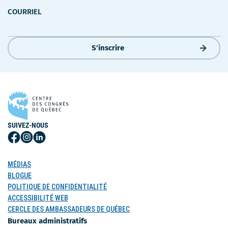
COURRIEL
S'inscrire
SUIVEZ-NOUS
Suivez-
Suivez-
Suivez-
nous
nous
nous
sur
sur
sur
MÉDIAS
Facebook
Instagram
LinkedIn
BLOGUE
POLITIQUE DE CONFIDENTIALITÉ
ACCESSIBILITÉ WEB
CERCLE DES AMBASSADEURS DE QUÉBEC
Bureaux administratifs