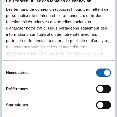
Ce site Web utilise des témoins de connexion.
Les témoins de connexion (
cookies
) nous permettent de
personnaliser le contenu et les annonces, d'offrir des
fonctionnalités relatives aux médias sociaux et
d'analyser notre trafic. Nous partageons également des
informations sur l'utilisation de notre site avec nos
partenaires de médias sociaux, de publicité et d'analyse,
qui peuvent combiner celles-ci avec d'autres
informations que vous leur avez fournies ou qu'ils ont
collectées lors de votre utilisation de leurs services.
Sélection
29 avril 2026
Nécessaires
du
Washington, New York, Paris : Québec renforce ses
consentement
ponts aériens avec les grands pôles de congrès
Préférences
L'attractivité du Centre des congrès de Québec s’accroît
grâce à une croissance record du transport aérien
depuis l’Aéroport international Jean-Lesage.
Statistiques