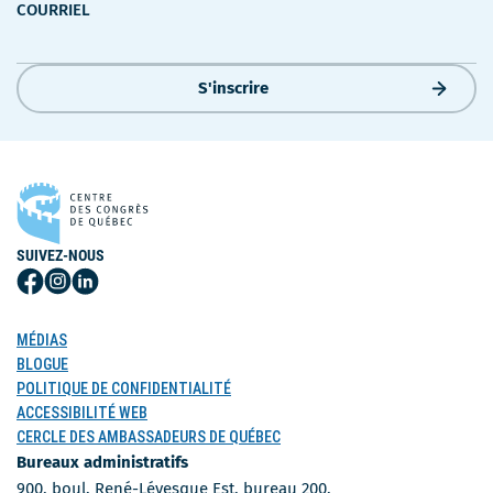
COURRIEL
S'inscrire
SUIVEZ-NOUS
Suivez-
Suivez-
Suivez-
nous
nous
nous
sur
sur
sur
MÉDIAS
Facebook
Instagram
LinkedIn
BLOGUE
POLITIQUE DE CONFIDENTIALITÉ
ACCESSIBILITÉ WEB
CERCLE DES AMBASSADEURS DE QUÉBEC
Bureaux administratifs
900, boul. René-Lévesque Est, bureau 200,