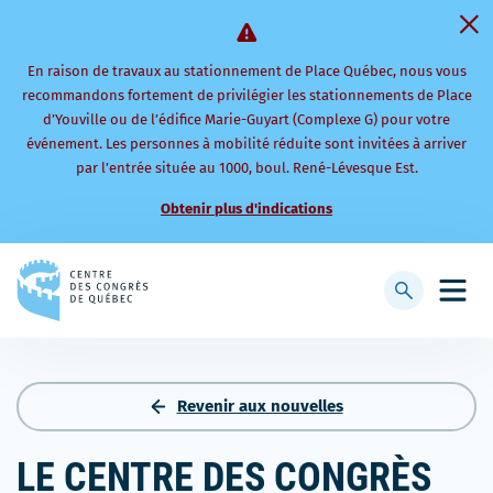
En raison de travaux au stationnement de Place Québec, nous vous
recommandons fortement de privilégier les stationnements de Place
d’Youville ou de l’édifice Marie-Guyart (Complexe G) pour votre
événement. Les personnes à mobilité réduite sont invitées à arriver
par l’entrée située au 1000, boul. René-Lévesque Est.
Obtenir plus d'indications
Retourner
à
Afficher
Ouvri
la
la
le
page
barre
men
d'accueil
de
mobi
recherche
Revenir aux nouvelles
LE CENTRE DES CONGRÈS