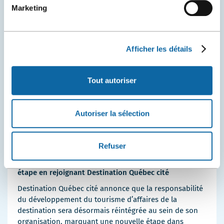
Communiqués de presse
Destination et attraits
Services
Plus
Marketing
de
détails
Afficher les détails
Tout autoriser
Autoriser la sélection
16 mars 2026
Refuser
Québec Destination affaires franchit une nouvelle
étape en rejoignant Destination Québec cité
Destination Québec cité annonce que la responsabilité
du développement du tourisme d’affaires de la
destination sera désormais réintégrée au sein de son
organisation, marquant une nouvelle étape dans