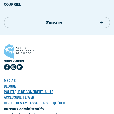
COURRIEL
S'inscrire
SUIVEZ-NOUS
Suivez-
Suivez-
Suivez-
nous
nous
nous
sur
sur
sur
MÉDIAS
Facebook
Instagram
LinkedIn
BLOGUE
POLITIQUE DE CONFIDENTIALITÉ
ACCESSIBILITÉ WEB
CERCLE DES AMBASSADEURS DE QUÉBEC
Bureaux administratifs