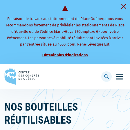
En raison de travaux au stationnement de Place Québec, nous vous
recommandons fortement de privilégier les stationnements de Place
d’Youville ou de l’édifice Marie-Guyart (Complexe G) pour votre
événement. Les personnes à mobilité réduite sont invitées à arriver
par l’entrée située au 1000, boul. René-Lévesque Est.
Obtenir plus d'indications
Retourner
à
Afficher
Ouvri
la
la
le
page
barre
men
d'accueil
de
mobi
NOS BOUTEILLES
recherche
RÉUTILISABLES