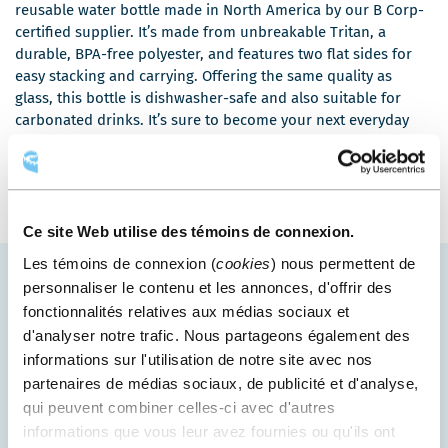
reusable water bottle made in North America by our B Corp-
certified supplier. It’s made from unbreakable Tritan, a
durable, BPA-free polyester, and features two flat sides for
easy stacking and carrying. Offering the same quality as
glass, this bottle is dishwasher-safe and also suitable for
carbonated drinks. It’s sure to become your next everyday
essential!
Ce site Web utilise des témoins de connexion.
Les témoins de connexion (
cookies
) nous permettent de
personnaliser le contenu et les annonces, d'offrir des
APPRENEZ-EN PLUS SUR NOS
fonctionnalités relatives aux médias sociaux et
PRATIQUES ÉCORESPONSABLES
d'analyser notre trafic. Nous partageons également des
informations sur l'utilisation de notre site avec nos
Découvrez pourquoi nous sommes des leaders en
partenaires de médias sociaux, de publicité et d'analyse,
écoresponsabilité événementielle!
qui peuvent combiner celles-ci avec d'autres
informations que vous leur avez fournies ou qu'ils ont