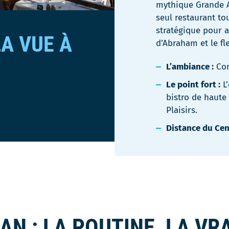
mythique Grande A
seul restaurant tou
stratégique pour a
LA VUE À
d’Abraham et le fl
L’ambiance :
Con
Le point fort :
L’
bistro de haute
Plaisirs.
Distance du Cen
N : LA POUTINE, LA VR