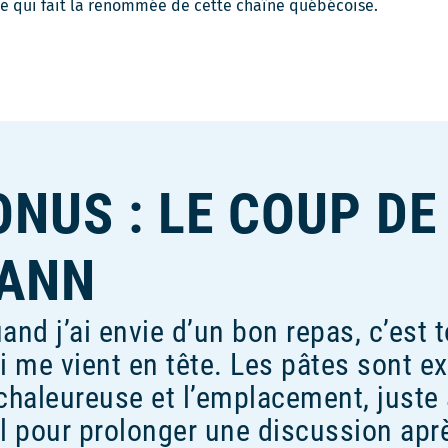
ce qui fait la renommée de cette chaîne québécoise.
lle
re
ONUS : LE COUP D
’ANN
and j’ai envie d’un bon repas, c’est 
 me vient en tête. Les pâtes sont ex
chaleureuse et l’emplacement, juste 
l pour prolonger une discussion apr