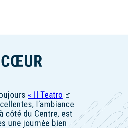
E CŒUR
toujours
Il Teatro
Ce
cellentes, l’ambiance
lien
à côté du Centre, est
s'ouvrira
ès une journée bien