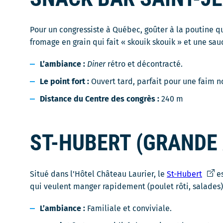
Pour un congressiste à Québec, goûter à la poutine q
fromage en grain qui fait « skouik skouik » et une sa
L’ambiance :
Diner
rétro et décontracté.
Le point fort :
Ouvert tard, parfait pour une faim n
Distance du Centre des congrès :
240 m
ST-HUBERT (GRANDE 
Ce
Situé dans l’Hôtel Château Laurier, le
St-Hubert
es
lien
qui veulent manger rapidement (poulet rôti, salades)
s'ouvr
L’ambiance :
Familiale et conviviale.
dans