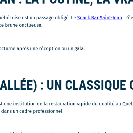
Ce
uébécoise est un passage obligé. Le
Snack Bar Saint-Jean
e
lien
uce brune onctueuse.
s'ouv
dans
une
octurne après une réception ou un gala.
nouv
fenêt
ALLÉE) : UN CLASSIQUE
t une institution de la restauration rapide de qualité au Québe
 dans un cadre professionnel.
ira