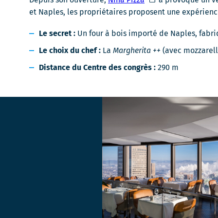
lien
et Naples, les propriétaires proposent une expérience
s'ouvrira
Le secret :
Un four à bois importé de Naples, fabriq
dans
une
Le choix du chef :
La
Margherita ++
(avec mozzarell
nouvelle
Distance du Centre des congrès :
290 m
fenêtre