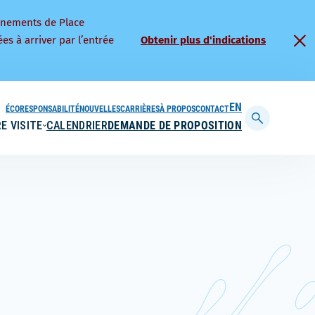
nnements de Place
es à arriver par l’entrée
Obtenir plus d'indications
ÉCORESPONSABILITÉ
NOUVELLES
CARRIÈRES
À PROPOS
CONTACT
ENGLISH
E VISITE
CALENDRIER
DEMANDE DE PROPOSITION
Afficher
la
barre
de
recherche