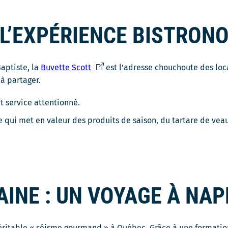
 L’EXPÉRIENCE BISTRON
Ce
aptiste, la
Buvette Scott
est l’adresse chouchoute des loca
lien
s à partager.
s'ouvrira
t service attentionné.
dans
une
 qui met en valeur des produits de saison, du tartare de vea
nouvelle
fenêtre
AINE : UN VOYAGE À NAP
ritable « séisme gourmand » à Québec. Grâce à une formation