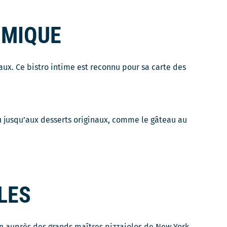
OMIQUE
ux. Ce bistro intime est reconnu pour sa carte des
u jusqu’aux desserts originaux, comme le gâteau au
LES
 auprès des grands maîtres pizzaiolos de New York