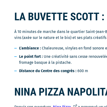
LA BUVETTE SCOTT :
À 10 minutes de marche dans le quartier Saint-Jean-B
vins (axée sur le nature et le bio) et ses plats créatif
L’ambiance :
Chaleureuse, vinyles en fond sonore e
Le point fort :
Une créativité sans cesse renouvelée
fromage basque à la pistache.
Distance du Centre des congrès :
600 m
NINA PIZZA NAPOLIT
Ce
Depuis son ouverture,
Nina Pizza
a provoqué un vé