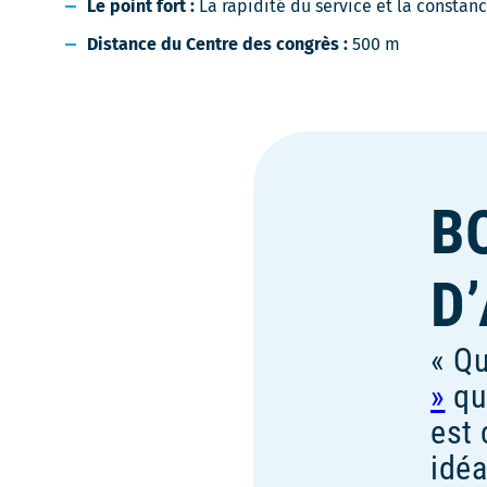
une
Le point fort :
La rapidité du service et la constan
nouve
Distance du Centre des congrès :
500 m
fenêt
B
D
Qu
qui
est 
idéa