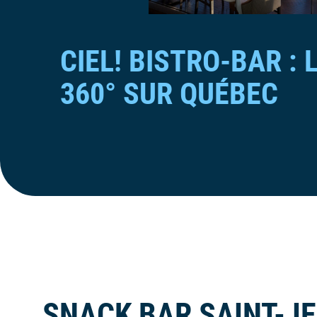
CIEL! BISTRO-BAR : 
360° SUR QUÉBEC
SNACK BAR SAINT-JEA