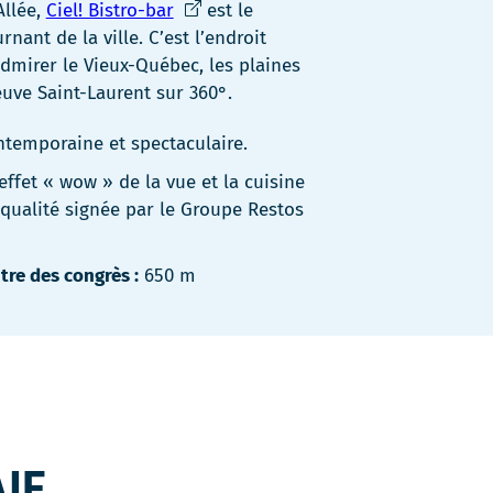
Ce
llée,
Ciel! Bistro-bar
est le
lien
rnant de la ville. C’est l’endroit
s'ouvrira
dmirer le Vieux-Québec, les plaines
dans
euve Saint-Laurent sur 360°.
une
temporaine et spectaculaire.
nouvelle
fenêtre
effet « wow » de la vue et la cuisine
 qualité signée par le Groupe Restos
tre des congrès :
650 m
AIE