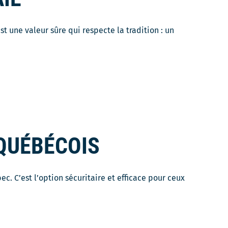
st une valeur sûre qui respecte la tradition : un
rira
elle
re
 QUÉBÉCOIS
c. C’est l’option sécuritaire et efficace pour ceux