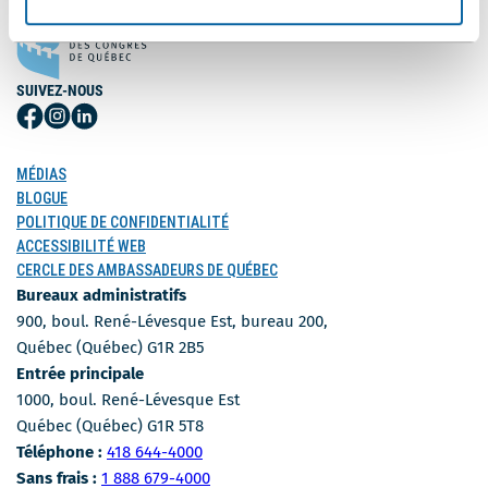
SUIVEZ-NOUS
Suivez-
Suivez-
Suivez-
nous
nous
nous
sur
sur
sur
MÉDIAS
Facebook
Instagram
LinkedIn
BLOGUE
POLITIQUE DE CONFIDENTIALITÉ
ACCESSIBILITÉ WEB
CERCLE DES AMBASSADEURS DE QUÉBEC
Bureaux administratifs
900, boul. René-Lévesque Est, bureau 200,
Québec (Québec) G1R 2B5
Entrée principale
1000, boul. René-Lévesque Est
Québec (Québec) G1R 5T8
Numéro de téléphone
Téléphone :
418 644-4000
Numéro sans-frais
Sans frais :
1 888 679-4000