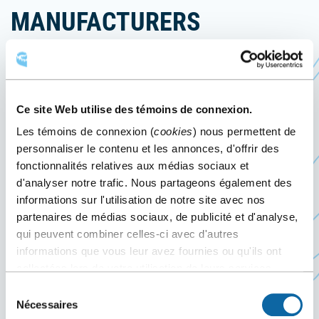
MANUFACTURERS
ASSOCIATION (PMA) – 2026
ANNUAL MEETING & PTS
Ce site Web utilise des témoins de connexion.
13
au
16 juin 2026
Les témoins de connexion (
cookies
) nous permettent de
Événement passé
personnaliser le contenu et les annonces, d'offrir des
fonctionnalités relatives aux médias sociaux et
d'analyser notre trafic. Nous partageons également des
Du 13 au 16 juin 2026, le Centre des congrès de
informations sur l'utilisation de notre site avec nos
Québec accueille Polyurethane Manufacturers
partenaires de médias sociaux, de publicité et d'analyse,
Association (PMA) – 2026 Annual Meeting & PTS,
qui peuvent combiner celles-ci avec d'autres
organisé par la Polyurethane Manufacturers
informations que vous leur avez fournies ou qu'ils ont
Association.
collectées lors de votre utilisation de leurs services.
Sélection
Nécessaires
du