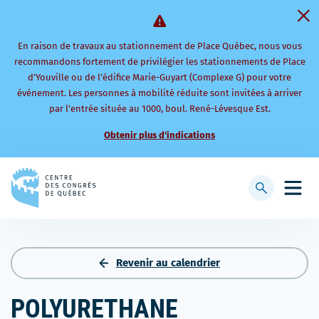
En raison de travaux au stationnement de Place Québec, nous vous
recommandons fortement de privilégier les stationnements de Place
d’Youville ou de l’édifice Marie-Guyart (Complexe G) pour votre
événement. Les personnes à mobilité réduite sont invitées à arriver
par l’entrée située au 1000, boul. René-Lévesque Est.
Obtenir plus d'indications
Retourner
à
Afficher
Ouvri
la
la
le
page
barre
men
d'accueil
de
mobi
recherche
Revenir au calendrier
POLYURETHANE