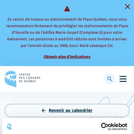
En raison de travaux au stationnement de Place Québec, nous vous
recommandons fortement de privilégier les stationnements de Place
d’Youville ou de l’édifice Marie-Guyart (Complexe G) pour votre
événement. Les personnes à mobilité réduite sont invitées à arriver
par l’entrée située au 1000, boul. René-Lévesque Est.
Obtenir plus d'indications
Retourner
à
Afficher
Ouvri
la
la
le
page
barre
men
d'accueil
de
mobi
recherche
Revenir au calendrier
LANCEMENT ET GALA