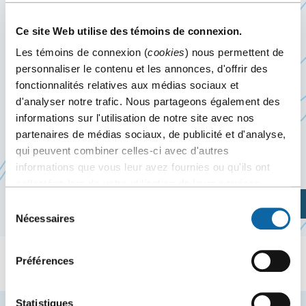
VAPRD
Ce site Web utilise des témoins de connexion.
1 février 2024
Les témoins de connexion (
cookies
) nous permettent de
personnaliser le contenu et les annonces, d'offrir des
Événement passé
fonctionnalités relatives aux médias sociaux et
d'analyser notre trafic. Nous partageons également des
Le 1er février 2024, le Centre des congrès de
informations sur l'utilisation de notre site avec nos
partenaires de médias sociaux, de publicité et d'analyse,
Québec accueille le Lancement et Gala VAPRD de
qui peuvent combiner celles-ci avec d'autres
Ce
la
Fédération des caisses Desjardins du Québec
informations que vous leur avez fournies ou qu'ils ont
lien
collectées lors de votre utilisation de leurs services.
s'ouv
Planifiez votre visite
Sélection
dans
Nécessaires
du
une
consentement
nouv
Préférences
fenêt
Statistiques