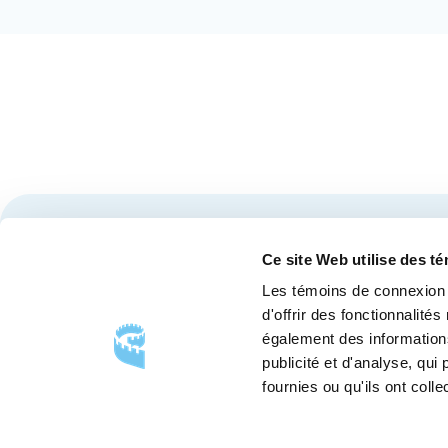
Restez à l'affût des nouvelles et événements du Cen
Ce site Web utilise des t
Les témoins de connexion 
d'offrir des fonctionnalité
également des informations
publicité et d'analyse, qu
fournies ou qu'ils ont colle
SUIVEZ-NOUS
Suivez-
Suivez-
Suivez-