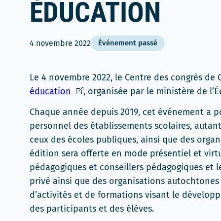
ÉDUCATION
4 novembre 2022
Événement passé
Le 4 novembre 2022, le Centre des congrès de 
Ce
éducation
, organisée par le ministère de l’
lien
Chaque année depuis 2019, cet événement a pou
s'ouvrira
personnel des établissements scolaires, autant
dans
ceux des écoles publiques, ainsi que des orga
une
édition sera offerte en mode présentiel et virt
nouvelle
pédagogiques et conseillers pédagogiques et le
fenêtre
privé ainsi que des organisations autochtones
d’activités et de formations visant le dével
des participants et des élèves.