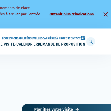
nnements de Place
es à arriver par l’entrée
Obtenir plus d'indications
ÉCORESPONSABILITÉ
NOUVELLES
CARRIÈRES
À PROPOS
CONTACT
ENGLISH
E VISITE
CALENDRIER
DEMANDE DE PROPOSITION
Afficher
la
barre
de
recherche
Planifiez votre visite