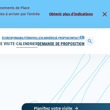
nnements de Place
es à arriver par l’entrée
Obtenir plus d'indications
ÉCORESPONSABILITÉ
NOUVELLES
CARRIÈRES
À PROPOS
CONTACT
ENGLISH
E VISITE
CALENDRIER
DEMANDE DE PROPOSITION
Afficher
la
barre
de
recherche
Planifiez votre visite