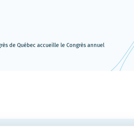
grès de Québec accueille le Congrès annuel
vrira
s
elle
tre
COURRIEL