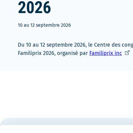
2026
10
au
12 septembre 2026
Du 10 au 12 septembre 2026, le Centre des con
Ce
Familiprix 2026, organisé par
Familiprix inc
lien
s'ou
dan
une
nouv
fenê