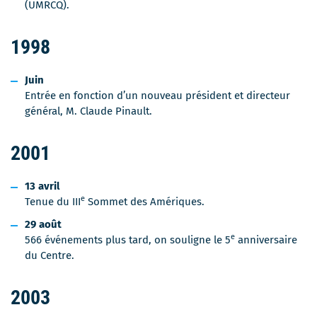
i
(UMRCQ).
r
a
1998
d
a
n
Juin
s
Entrée en fonction d’un nouveau président et directeur
u
général, M. Claude Pinault.
n
e
2001
n
o
13 avril
u
e
Tenue du III
Sommet des Amériques.
v
e
29 août
l
e
566 événements plus tard, on souligne le 5
anniversaire
l
du Centre.
e
f
2003
e
n