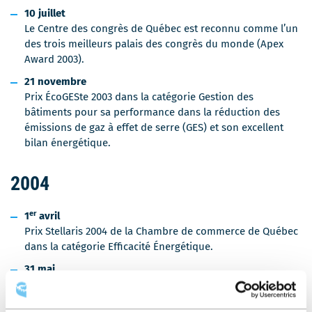
ê
10 juillet
t
Le Centre des congrès de Québec est reconnu comme l’un
r
des trois meilleurs palais des congrès du monde (Apex
e
Award 2003).
21 novembre
Prix ÉcoGESte 2003 dans la catégorie Gestion des
bâtiments pour sa performance dans la réduction des
émissions de gaz à effet de serre (GES) et son excellent
bilan énergétique.
2004
er
1
avril
Prix Stellaris 2004 de la Chambre de commerce de Québec
dans la catégorie Efficacité Énergétique.
31 mai
Récipiendaire d’un Octas dans la catégorie «
Transformation des processus d’affaires – 500 employés