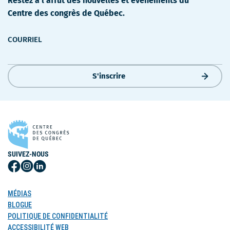
Restez à l'affût des nouvelles et événements du
Centre des congrès de Québec.
COURRIEL
S'inscrire
SUIVEZ-NOUS
Suivez-
Suivez-
Suivez-
nous
nous
nous
sur
sur
sur
MÉDIAS
Facebook
Instagram
LinkedIn
BLOGUE
POLITIQUE DE CONFIDENTIALITÉ
ACCESSIBILITÉ WEB