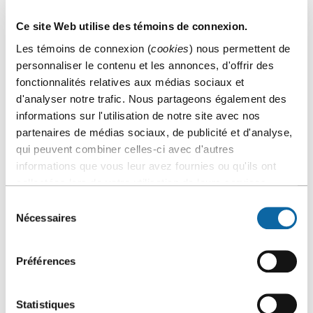
ou moins » pour l’implantation d’un système intégré de
gestion de données.
Ce site Web utilise des témoins de connexion.
Les témoins de connexion (
cookies
) nous permettent de
2006
personnaliser le contenu et les annonces, d'offrir des
fonctionnalités relatives aux médias sociaux et
18 octobre
d'analyser notre trafic. Nous partageons également des
Mise en place, à l’intérieur des espaces du Centre, de
informations sur l'utilisation de notre site avec nos
bornes d’accès sans fil à Internet (WiFi) : une première
partenaires de médias sociaux, de publicité et d'analyse,
dans un centre de congrès au Canada.
qui peuvent combiner celles-ci avec d'autres
12 avril
informations que vous leur avez fournies ou qu'ils ont
Inauguration du secteur 2000 du Centre des congrès. Les
collectées lors de votre utilisation de leurs services.
travaux de réfection ont été réalisés au coût de 16,7 M$.
Sélection
18 juillet
Nécessaires
du
Obtention de l’Apex Award – Prix du meilleur palais des
consentement
congrès au monde de l’Association internationale des
palais de congrès (AIPC).
Préférences
29 août
e
On souligne le 10
anniversaire du Centre des congrès.
Statistiques