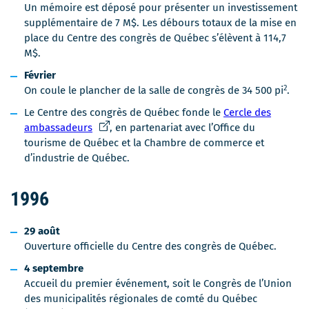
Un mémoire est déposé pour présenter un investissement
supplémentaire de 7 M$. Les débours totaux de la mise en
place du Centre des congrès de Québec s’élèvent à 114,7
M$.
Février
2
On coule le plancher de la salle de congrès de 34 500 pi
.
Le Centre des congrès de Québec fonde le
Cercle des
C
ambassadeurs
, en partenariat avec l’Office du
e
tourisme de Québec et la Chambre de commerce et
l
d’industrie de Québec.
i
e
1996
n
s
29 août
'
Ouverture officielle du Centre des congrès de Québec.
o
u
4 septembre
v
Accueil du premier événement, soit le Congrès de l’Union
r
des municipalités régionales de comté du Québec