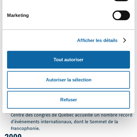
2007
Marketing
31 janvier
Entrée en fonction du nouveau président et directeur
général, M. Pierre- Michel Bouchard.
Afficher les détails
20 avril
Conférence de presse annonçant l’engagement du Centre
Tout autoriser
des congrès en matière de développement durable et
lancement du programme Événements écoresponsables,
une première dans les centres de congrès au Canada.
Autoriser la sélection
2008
Refuser
e
Année du 400
anniversaire de la ville de Québec. Le
Centre des congrès de Québec accueille un nombre record
d’événements internationaux, dont le Sommet de la
Francophonie.