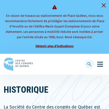
En raison de travaux au stationnement de Place Québec, nous vous
recommandons fortement de privilégier les stationnements de Place
d’Youville ou de l’édifice Marie-Guyart (Complexe G) pour votre
événement. Les personnes à mobilité réduite sont invitées à arriver
par l’entrée située au 1000, boul. René-Lévesque Est.
Obtenir plus d'indications
Retourner
à
Afficher
Ouvri
la
la
le
page
barre
men
d'accueil
de
mobi
HISTORIQUE
recherche
La Société du Centre des congrès de Québec est