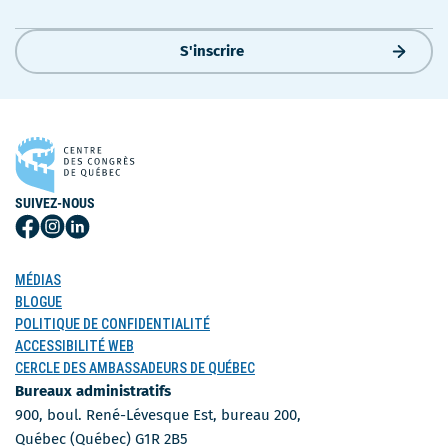
S'inscrire
SUIVEZ-NOUS
Suivez-
Suivez-
Suivez-
nous
nous
nous
sur
sur
sur
MÉDIAS
Facebook
Instagram
LinkedIn
BLOGUE
POLITIQUE DE CONFIDENTIALITÉ
ACCESSIBILITÉ WEB
CERCLE DES AMBASSADEURS DE QUÉBEC
Bureaux administratifs
900, boul. René-Lévesque Est, bureau 200,
Québec (Québec) G1R 2B5