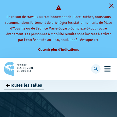
En raison de travaux au stationnement de Place Québec, nous vous
recommandons fortement de privilégier les stationnements de Place
d’Youville ou de l’édifice Marie-Guyart (Complexe G) pour votre
événement. Les personnes à mobilité réduite sont invitées à arriver
par l’entrée située au 1000, boul. René-Lévesque Est.
Obtenir plus d'indications
Retourner
à
Afficher
Ouvri
la
la
le
page
barre
men
Toutes les salles
d'accueil
de
mobi
recherche