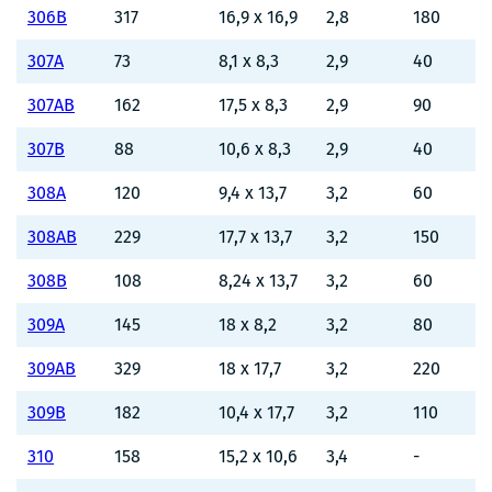
306B
317
16,9 x 16,9
2,8
180
307A
73
8,1 x 8,3
2,9
40
307AB
162
17,5 x 8,3
2,9
90
307B
88
10,6 x 8,3
2,9
40
308A
120
9,4 x 13,7
3,2
60
308AB
229
17,7 x 13,7
3,2
150
308B
108
8,24 x 13,7
3,2
60
309A
145
18 x 8,2
3,2
80
309AB
329
18 x 17,7
3,2
220
309B
182
10,4 x 17,7
3,2
110
310
158
15,2 x 10,6
3,4
-