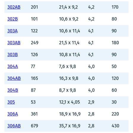
302AB
201
21,4 x 9,2
4,2
170
302B
101
10,6 x 9,2
4,2
80
303A
122
10,6 x 11,4
4,1
90
303AB
249
21,5 x 11,4
4,1
180
303B
126
10,8 x 11,4
4,1
90
304A
77
7,6 x 9,8
4,0
50
304AB
165
16,3 x 9,8
4,0
120
304B
87
8,7 x 9,8
4,0
60
305
53
12,1 x 4,05
2,9
30
306A
361
18,9 x 16,9
2,8
220
306AB
679
35,7 x 16,9
2,8
430