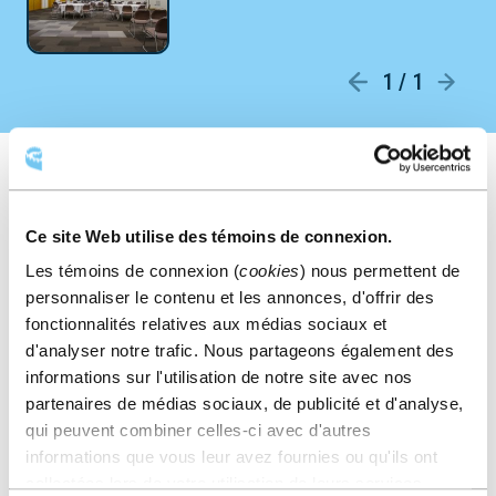
1 / 1
Table
MONTAGE POSSIBLE
ronde
Ce site Web utilise des témoins de connexion.
Table ronde
École
Théâtre
Les témoins de connexion (
cookies
) nous permettent de
personnaliser le contenu et les annonces, d'offrir des
Carré ouvert
fonctionnalités relatives aux médias sociaux et
d'analyser notre trafic. Nous partageons également des
informations sur l'utilisation de notre site avec nos
partenaires de médias sociaux, de publicité et d'analyse,
qui peuvent combiner celles-ci avec d'autres
informations que vous leur avez fournies ou qu'ils ont
collectées lors de votre utilisation de leurs services.