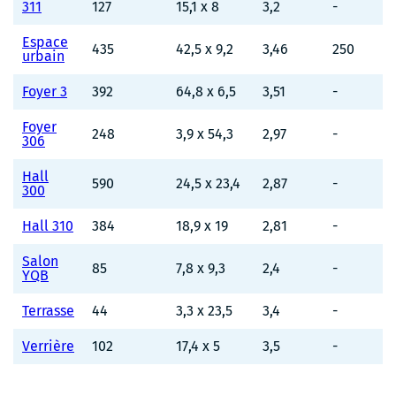
311
127
15,1 x 8
3,2
-
Espace
435
42,5 x 9,2
3,46
250
urbain
Foyer 3
392
64,8 x 6,5
3,51
-
Foyer
248
3,9 x 54,3
2,97
-
306
Hall
590
24,5 x 23,4
2,87
-
300
Hall 310
384
18,9 x 19
2,81
-
Salon
85
7,8 x 9,3
2,4
-
YQB
Terrasse
44
3,3 x 23,5
3,4
-
Verrière
102
17,4 x 5
3,5
-