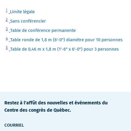
Note
1
Limite légale
1
Note
2
Sans conférencier
2
Note
3
Table de conférence permanente
3
Note
4
Table ronde de 1,8 m (6'-0") diamètre pour 10 personnes
4
Note
5
Table de 0,46 m x 1,8 m (1'-6" x 6'-0") pour 3 personnes
5
Restez à l'affût des nouvelles et événements du
Centre des congrès de Québec.
COURRIEL