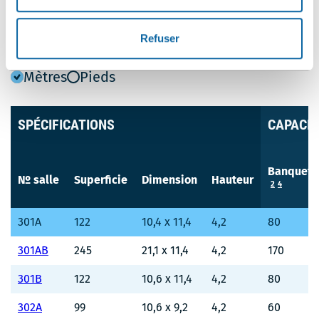
COMPAREZ LES INFORMATIONS DES SALLES
DU MÊME NIVEAU
Refuser
UNITÉ DE MESURE:
Mètres
Pieds
SPÉCIFICATIONS
CAPACIT
Banquet
№ salle
Superficie
Dimension
Hauteur
2
4
301A
122
10,4 x 11,4
4,2
80
301AB
245
21,1 x 11,4
4,2
170
301B
122
10,6 x 11,4
4,2
80
302A
99
10,6 x 9,2
4,2
60