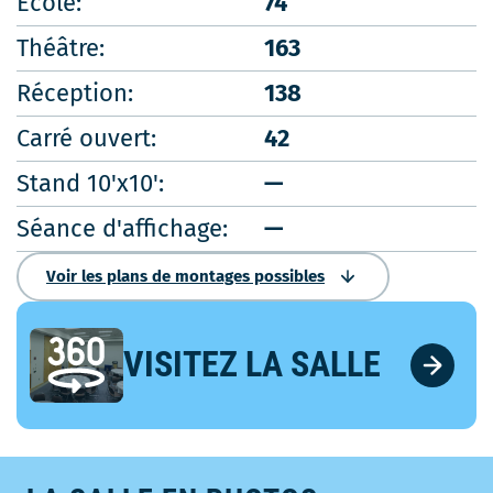
École:
74
Théâtre:
163
Réception:
138
Carré ouvert:
42
Stand 10'x10':
—
Séance d'affichage:
—
Voir les plans de montages possibles
VISITEZ LA SALLE