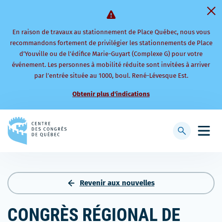
En raison de travaux au stationnement de Place Québec, nous vous
recommandons fortement de privilégier les stationnements de Place
d’Youville ou de l’édifice Marie-Guyart (Complexe G) pour votre
événement. Les personnes à mobilité réduite sont invitées à arriver
par l’entrée située au 1000, boul. René-Lévesque Est.
Obtenir plus d'indications
Retourner
à
Afficher
Ouvri
la
la
le
page
barre
men
d'accueil
de
mobi
recherche
Revenir aux nouvelles
CONGRÈS RÉGIONAL DE