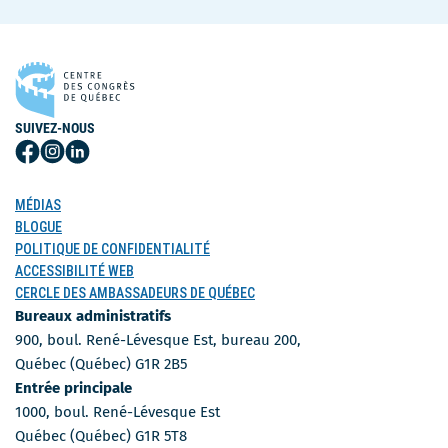
SUIVEZ-NOUS
Suivez-
Suivez-
Suivez-
nous
nous
nous
sur
sur
sur
MÉDIAS
Facebook
Instagram
LinkedIn
BLOGUE
POLITIQUE DE CONFIDENTIALITÉ
ACCESSIBILITÉ WEB
CERCLE DES AMBASSADEURS DE QUÉBEC
Bureaux administratifs
900, boul. René-Lévesque Est, bureau 200,
Québec (Québec) G1R 2B5
Entrée principale
1000, boul. René-Lévesque Est
Québec (Québec) G1R 5T8