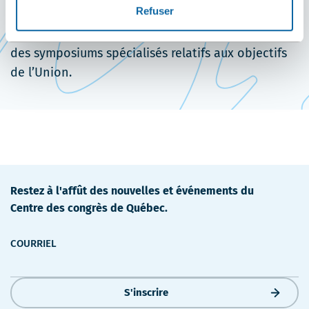
Refuser
fenêtre
international de géographie tous les quatre ans et
fait la promotion des conférences régionales et
des symposiums spécialisés relatifs aux objectifs
de l’Union.
Restez à l'affût des nouvelles et événements du
Centre des congrès de Québec.
COURRIEL
S'inscrire