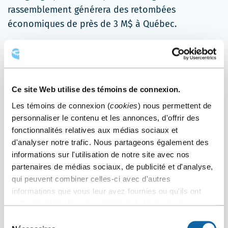
rassemblement générera des retombées
économiques de près de 3 M$ à Québec.
Ce
Sous le
thème
Apprécier la différence
, le
lien
congrès vise à encourager les réflexions et les
s'ouvrira
échanges sur la diversité des paysages, des gens
dans
et des savoirs qui constituent notre monde
Ce site Web utilise des témoins de connexion.
une
contemporain et les enjeux engendrés par cette
Les témoins de connexion (
cookies
) nous permettent de
nouvelle
variété. Plus de 60 commissions et groupes
personnaliser le contenu et les annonces, d'offrir des
fenêtre
d’études seront représentés.
fonctionnalités relatives aux médias sociaux et
d'analyser notre trafic. Nous partageons également des
Ce
En marge du congrès, de nombreuses
excursions
informations sur l'utilisation de notre site avec nos
lien
sur le terrain combinant les volets humain et
partenaires de médias sociaux, de publicité et d'analyse,
qui peuvent combiner celles-ci avec d'autres
s'ou
physique de la géographie offriront aux
informations que vous leur avez fournies ou qu'ils ont
dan
participants l’occasion de voir la différence qui
collectées lors de votre utilisation de leurs services.
une
fait de Québec, ville du patrimoine mondial de
Sélection
nou
l’Unesco, un lieu d’intérêt géographique