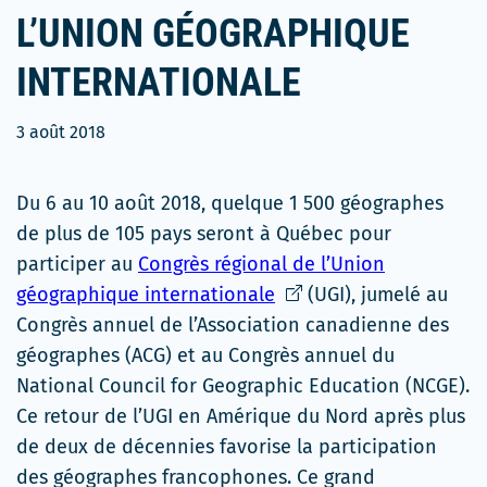
L’UNION GÉOGRAPHIQUE
INTERNATIONALE
3 août 2018
Du 6 au 10 août 2018, quelque 1 500 géographes
de plus de 105 pays seront à Québec pour
participer au
Congrès régional de l’Union
Ce
géographique internationale
(UGI), jumelé au
lien
Congrès annuel de l’Association canadienne des
s'ouvrira
géographes (ACG) et au Congrès annuel du
dans
National Council for Geographic Education (NCGE).
une
Ce retour de l’UGI en Amérique du Nord après plus
nouvelle
de deux de décennies favorise la participation
fenêtre
des géographes francophones. Ce grand