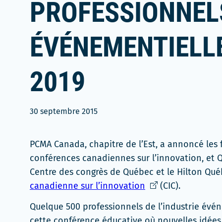
PROFESSIONNELS
ÉVÉNEMENTIELL
2019
30 septembre 2015
PCMA Canada, chapitre de l’Est, a annoncé les f
conférences canadiennes sur l’innovation, et Qu
Centre des congrès de Québec et le Hilton Québ
Ce
canadienne sur l’innovation
(CIC).
lien
Quelque 500 professionnels de l’industrie évé
s'ouvrira
cette conférence éducative où nouvelles idées