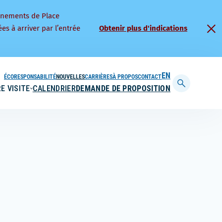
nnements de Place
es à arriver par l’entrée
Obtenir plus d'indications
ÉCORESPONSABILITÉ
NOUVELLES
CARRIÈRES
À PROPOS
CONTACT
ENGLISH
E VISITE
CALENDRIER
DEMANDE DE PROPOSITION
Afficher
la
barre
de
recherche