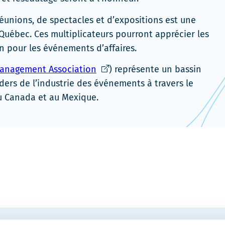
réunions, de spectacles et d’expositions est une
 Québec. Ces multiplicateurs pourront apprécier les
n pour les événements d’affaires.
Ce
Management Association
) représente un bassin
lien
ers de l’industrie des événements à travers le
s'ouvrira
au Canada et au Mexique.
dans
une
nouvelle
fenêtre
COURRIEL