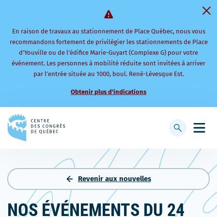
En raison de travaux au stationnement de Place Québec, nous vous
recommandons fortement de privilégier les stationnements de Place
d’Youville ou de l’édifice Marie-Guyart (Complexe G) pour votre
événement. Les personnes à mobilité réduite sont invitées à arriver
par l’entrée située au 1000, boul. René-Lévesque Est.
Obtenir plus d'indications
Retourner
à
Afficher
Ouvri
la
la
le
page
barre
men
d'accueil
de
mobi
recherche
Revenir aux nouvelles
NOS ÉVÉNEMENTS DU 24