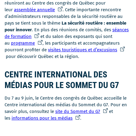
réuniront au Centre des congrès de Québec pour
Ce
leur
assemblée annuelle
. Cette importante rencontre
lien
d’administrateurs responsables de la sécurité routière au
s'ouvrira
pays se tient sous le thème
La sécurité routière : ensemble
dans
pour innover
. En plus des réunions de comités, des
séances
Ce
une
de formation
et du salon des exposants qui sont
lien
Ce
nouvelle
au
programme
, les participants et accompagnateurs
s'ouvrira
lien
fenêtre
Ce
pourront profiter de
visites touristiques et d’excusions
dans
s'ouvrira
lien
pour découvrir Québec et la région.
une
dans
s'ouvrira
nouvelle
une
dans
CENTRE INTERNATIONAL DES
fenêtre
nouvelle
une
MÉDIAS POUR LE SOMMET DU G7
fenêtre
nouvelle
fenêtre
Du 7 au 9 juin, le Centre des congrès de Québec accueille le
Centre international des médias du Sommet du G7. Pour en
Ce
savoir plus, consultez le
site du Sommet du G7
et
Ce
lien
les
informations pour les médias
.
lien
s'ouvrira
s'ouvrira
dans