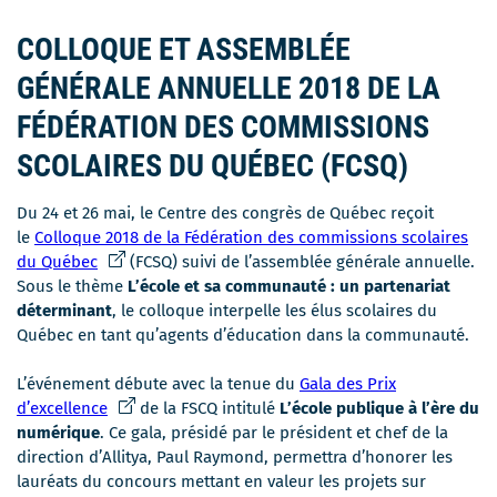
nouvelle
fenêtre
COLLOQUE ET ASSEMBLÉE
GÉNÉRALE ANNUELLE 2018 DE LA
FÉDÉRATION DES COMMISSIONS
SCOLAIRES DU QUÉBEC (FCSQ)
Du 24 et 26 mai, le Centre des congrès de Québec reçoit
le
Colloque 2018 de la Fédération des commissions scolaires
Ce
du Québec
(FCSQ) suivi de l’assemblée générale annuelle.
lien
Sous le thème
L’école et sa communauté : un partenariat
s'ouvrira
déterminant
, le colloque interpelle les élus scolaires du
dans
Québec en tant qu’agents d’éducation dans la communauté.
une
nouvelle
L’événement débute avec la tenue du
Gala des Prix
fenêtre
Ce
d’excellence
de la FSCQ intitulé
L’école publique à l’ère du
lien
numérique
. Ce gala, présidé par le président et chef de la
s'ouvrira
direction d’Allitya, Paul Raymond, permettra d’honorer les
dans
lauréats du concours mettant en valeur les projets sur