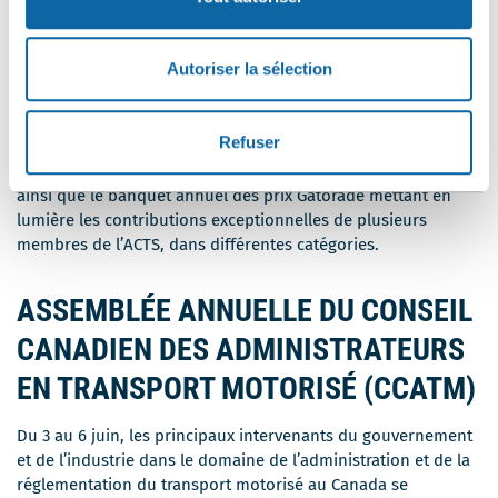
THÉRAPEUTES DU SPORT
Du 31 mai au 2 juin, quelque 300 thérapeutes du sport de
Autoriser la sélection
tout le pays se réuniront au Centre des congrès de Québec à
Ce
l’occasion du
congrès national
de l’Association
lien
Ce
canadienne des thérapeutes du sport (
ACTS
).
Refuser
Ce
s'ouvrira
lien
Le
programme
du congrès inclut des réunions de
lien
dans
s'ouvrira
comités, des sessions de formation, un salon des exposants
s'ouvrira
une
dans
ainsi que le banquet annuel des prix Gatorade mettant en
dans
nouvelle
une
lumière les contributions exceptionnelles de plusieurs
une
fenêtre
nouvelle
membres de l’ACTS, dans différentes catégories.
nouvelle
fenêtre
fenêtre
ASSEMBLÉE ANNUELLE DU CONSEIL
CANADIEN DES ADMINISTRATEURS
EN TRANSPORT MOTORISÉ (CCATM)
Du 3 au 6 juin, les principaux intervenants du gouvernement
et de l’industrie dans le domaine de l’administration et de la
réglementation du transport motorisé au Canada se