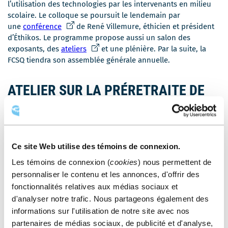
une
l’utilisation des technologies par les intervenants en milieu
nouvelle
scolaire. Le colloque se poursuit le lendemain par
fenêtre
Ce
une
conférence
de René Villemure, éthicien et président
lien
d’Éthikos. Le programme propose aussi un salon des
s'ouvrira
Ce
exposants, des
ateliers
et une plénière. Par la suite, la
dans
lien
FCSQ tiendra son assemblée générale annuelle.
une
s'ouvrira
nouvelle
dans
ATELIER SUR LA PRÉRETRAITE DE
fenêtre
une
POSTES CANADA
nouvelle
fenêtre
Le 27 mai, un expert indépendant en planification de la
retraite de Global Knowledge donnera, au Centre des congrès
Ce site Web utilise des témoins de connexion.
Ce
de Québec, des
sessions d’information
sur le Régime de
Les témoins de connexion (
cookies
) nous permettent de
lien
retraite de Postes Canada. Il offrira aussi des consultations
s'ouvrira
individuelles aux participants. La participation est sur
personnaliser le contenu et les annonces, d'offrir des
dans
invitation seulement.
fonctionnalités relatives aux médias sociaux et
une
d'analyser notre trafic. Nous partageons également des
nouvelle
E
informations sur l'utilisation de notre site avec nos
95
CONGRÈS ANNUEL DE LA
fenêtre
partenaires de médias sociaux, de publicité et d'analyse,