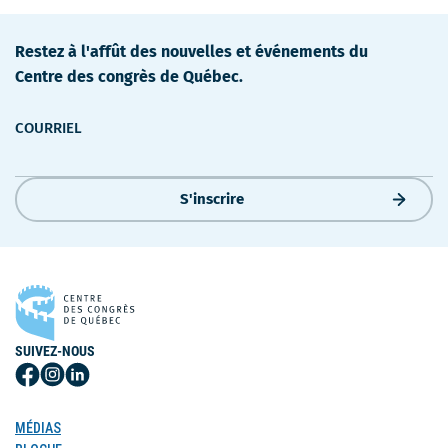
dans
une
une
nouvelle
nouvelle
fenêtre
Restez à l'affût des nouvelles et événements du
fenêtre
Centre des congrès de Québec.
COURRIEL
S'inscrire
SUIVEZ-NOUS
Suivez-
Suivez-
Suivez-
nous
nous
nous
sur
sur
sur
MÉDIAS
Facebook
Instagram
LinkedIn