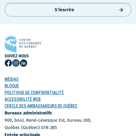
S'inscrire
SUIVEZ-NOUS
Suivez-
Suivez-
Suivez-
nous
nous
nous
sur
sur
sur
MÉDIAS
Facebook
Instagram
LinkedIn
BLOGUE
POLITIQUE DE CONFIDENTIALITÉ
ACCESSIBILITÉ WEB
CERCLE DES AMBASSADEURS DE QUÉBEC
Bureaux administratifs
900, boul. René-Lévesque Est, bureau 200,
Québec (Québec) G1R 2B5
Entrée principale