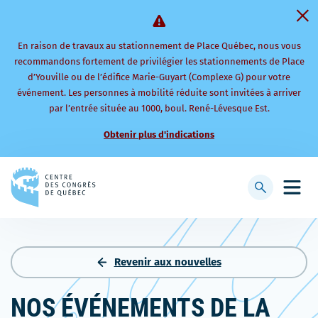
En raison de travaux au stationnement de Place Québec, nous vous
recommandons fortement de privilégier les stationnements de Place
d’Youville ou de l’édifice Marie-Guyart (Complexe G) pour votre
événement. Les personnes à mobilité réduite sont invitées à arriver
par l’entrée située au 1000, boul. René-Lévesque Est.
Obtenir plus d'indications
Retourner
à
Afficher
Ouvri
la
la
le
page
barre
men
d'accueil
de
mobi
recherche
Revenir aux nouvelles
NOS ÉVÉNEMENTS DE LA