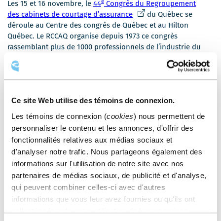
e
Les 15 et 16 novembre, le
44
Congrès du Regroupement
Ce
des cabinets de courtage d’assurance
du Québec se
lien
déroule au Centre des congrès de Québec et au Hilton
s'ouvrira
Québec. Le RCCAQ organise depuis 1973 ce congrès
dans
rassemblant plus de 1000 professionnels de l’industrie du
une
courtage d’assurance de dommages, dont les règles du jeu
nouvelle
sont remises en question sur le plan réglementaire et du
fenêtre
marché.
Le congrès 2017 se déroule sous le thème « Faire face aux
Ce site Web utilise des témoins de connexion.
changement maintenant ». Le RCCAQ propose de mieux
Les témoins de connexion (
cookies
) nous permettent de
comprendre les impacts de ces changements et de trouver
personnaliser le contenu et les annonces, d'offrir des
des solutions concrètes qui aideront à naviguer avec succès
dans un environnement en mouvance.
fonctionnalités relatives aux médias sociaux et
d'analyser notre trafic. Nous partageons également des
Ce
Le
RCCAQ
a pour mission de promouvoir et de défendre
informations sur l'utilisation de notre site avec nos
lien
les intérêts socioéconomiques des cabinets membres. Il
partenaires de médias sociaux, de publicité et d'analyse,
s'ouvrira
regroupe plus de 4 200 courtiers répartie dans près de 500
qui peuvent combiner celles-ci avec d'autres
dans
cabinets et succursales à travers la province.
informations que vous leur avez fournies ou qu'ils ont
une
nouvelle
collectées lors de votre utilisation de leurs services.
SOMMET RÉGIONAL DU
fenêtre