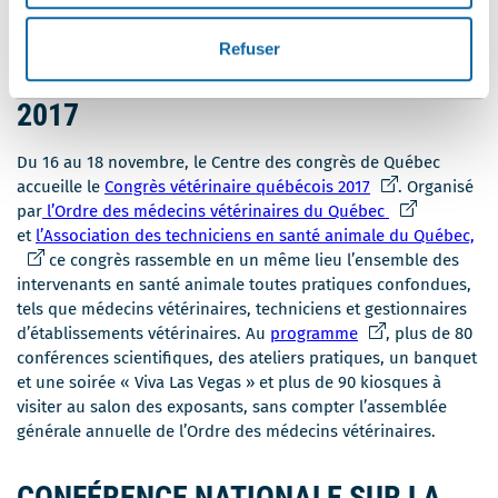
domaine du transfert et de la reprise d’entreprise.
Refuser
CONGRÈS VÉTÉRINAIRE QUÉBÉCOIS
2017
Du 16 au 18 novembre, le Centre des congrès de Québec
Ce
accueille le
Congrès vétérinaire québécois 2017
. Organisé
lien
Ce
par
l’Ordre des médecins vétérinaires du Québec
s'ouvrira
lien
Ce
et
l’Association des techniciens en santé animale du Québec,
dans
s'ouvrira
lie
ce congrès rassemble en un même lieu l’ensemble des
une
dans
s'o
intervenants en santé animale toutes pratiques confondues,
nouvelle
une
da
tels que médecins vétérinaires, techniciens et gestionnaires
Ce
fenêtre
nouvelle
un
d’établissements vétérinaires. Au
programme
, plus de 80
lien
fenêtre
nou
conférences scientifiques, des ateliers pratiques, un banquet
s'ouvrira
fen
et une soirée « Viva Las Vegas » et plus de 90 kiosques à
dans
visiter au salon des exposants, sans compter l’assemblée
une
générale annuelle de l’Ordre des médecins vétérinaires.
nouvelle
fenêtre
CONFÉRENCE NATIONALE SUR LA