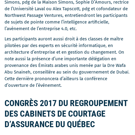
lien
Simons, pdg de la Maison Simons, Sophie D’Amours, rectrice
une
s'ouvrira
de l’Université Laval ou Alex Tapscott, pdg et cofondateur de
nouv
dans
Northwest Passage Ventures, entretiendront les participants
fenê
une
de sujets de pointe comme l’intelligence artificielle,
nouvelle
l’avènement de l’entreprise 4.0, etc.
fenêtre
Les participants auront aussi droit à des classes de maître
pilotées par des experts en sécurité informatique, en
architecture d’entreprise et en gestion du changement. On
note aussi la présence d’une importante délégation en
provenance des Émirats arabes unis menée par la Dre Wafa
Abu Snaineh, conseillère au sein du gouvernement de Dubaï.
Cette dernière prononcera d’ailleurs la conférence
d’ouverture de l’événement.
CONGRÈS 2017 DU REGROUPEMENT
DES CABINETS DE COURTAGE
D’ASSURANCE DU QUÉBEC