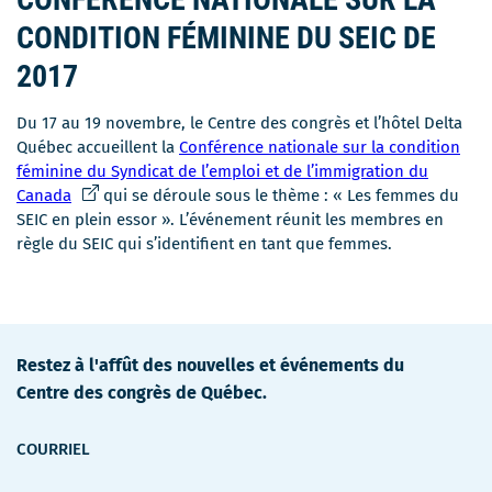
CONDITION FÉMININE DU SEIC DE
2017
Du 17 au 19 novembre, le Centre des congrès et l’hôtel Delta
Québec accueillent la
Conférence nationale sur la condition
féminine du Syndicat de l’emploi et de l’immigration du
Ce
Canada
qui se déroule sous le thème : « Les femmes du
lien
SEIC en plein essor ». L’événement réunit les membres en
s'ouvrira
règle du SEIC qui s’identifient en tant que femmes.
dans
une
nouvelle
fenêtre
Restez à l'affût des nouvelles et événements du
Centre des congrès de Québec.
COURRIEL