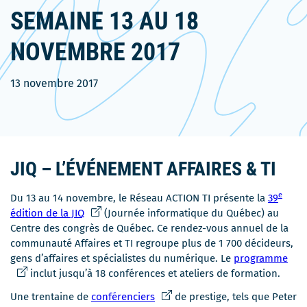
SEMAINE 13 AU 18
NOVEMBRE 2017
13 novembre 2017
JIQ – L’ÉVÉNEMENT AFFAIRES & TI
e
Du 13 au 14 novembre, le Réseau ACTION TI présente la
39
Ce
édition de la JIQ
(Journée informatique du Québec) au
lien
Centre des congrès de Québec. Ce rendez-vous annuel de la
s'ouvrira
communauté Affaires et TI regroupe plus de 1 700 décideurs,
dans
Ce
gens d’affaires et spécialistes du numérique. Le
programme
une
lien
inclut jusqu’à 18 conférences et ateliers de formation.
nouvelle
s'ou
Ce
Une trentaine de
conférenciers
de prestige, tels que Peter
fenêtre
dan