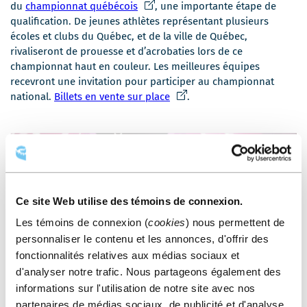
Ce
du
championnat québécois
, une importante étape de
lien
qualification. De jeunes athlètes représentant plusieurs
s'ouvrira
écoles et clubs du Québec, et de la ville de Québec,
dans
rivaliseront de prouesse et d’acrobaties lors de ce
une
championnat haut en couleur. Les meilleures équipes
nouvelle
recevront une invitation pour participer au championnat
fenêtre
Ce
national.
Billets en vente sur place
.
lien
s'ouvrira
dans
une
nouvelle
fenêtre
Ce site Web utilise des témoins de connexion.
Les témoins de connexion (
cookies
) nous permettent de
personnaliser le contenu et les annonces, d'offrir des
fonctionnalités relatives aux médias sociaux et
d'analyser notre trafic. Nous partageons également des
informations sur l'utilisation de notre site avec nos
partenaires de médias sociaux, de publicité et d'analyse,