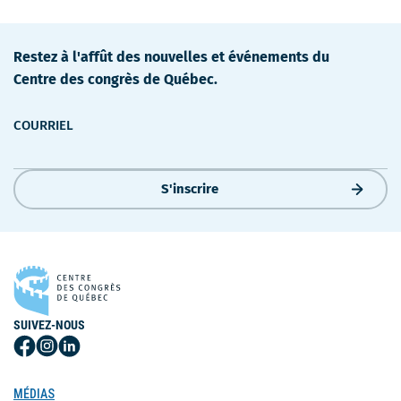
Restez à l'affût des nouvelles et événements du
Centre des congrès de Québec.
COURRIEL
S'inscrire
SUIVEZ-NOUS
Suivez-
Suivez-
Suivez-
nous
nous
nous
sur
sur
sur
MÉDIAS