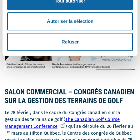
Tout autoriser
nouvelle
lien
fenêtre
s'ouvrira
dans
Autoriser la sélection
une
nouvelle
fenêtre
Refuser
SALON COMMERCIAL – CONGRÈS CANADIEN
SUR LA GESTION DES TERRAINS DE GOLF
Le 28 février, dans le cadre du Congrès canadien sur la
gestion des terrains de golf (
The Canadian Golf Course
Ce
Management Conference
) qui se déroule du 26 février au
er
lien
1
mars au Hilton Québec, le Centre des congrès de Québec
s'ouvrira
reçoit le salon commercial auquel prendront part plus de 75