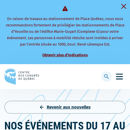
En raison de travaux au stationnement de Place Québec, nous vous
recommandons fortement de privilégier les stationnements de Place
d’Youville ou de l’édifice Marie-Guyart (Complexe G) pour votre
événement. Les personnes à mobilité réduite sont invitées à arriver
par l’entrée située au 1000, boul. René-Lévesque Est.
Obtenir plus d'indications
Retourner
à
Afficher
Ouvri
la
la
le
page
barre
men
d'accueil
de
mobi
recherche
Revenir aux nouvelles
NOS ÉVÉNEMENTS DU 17 AU