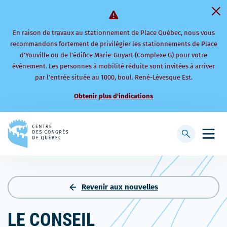
En raison de travaux au stationnement de Place Québec, nous vous
recommandons fortement de privilégier les stationnements de Place
d’Youville ou de l’édifice Marie-Guyart (Complexe G) pour votre
événement. Les personnes à mobilité réduite sont invitées à arriver
par l’entrée située au 1000, boul. René-Lévesque Est.
Obtenir plus d'indications
Retourner
à
Afficher
Ouvri
la
la
le
page
barre
men
d'accueil
de
mobi
recherche
Revenir aux nouvelles
LE CONSEIL