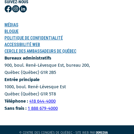
SUIVEZ-NOUS
Suivez-
Suivez-
Suivez-
nous
nous
nous
sur
sur
sur
MÉDIAS
Facebook
Instagram
LinkedIn
BLOGUE
POLITIQUE DE CONFIDENTIALITÉ
ACCESSIBILITÉ WEB
CERCLE DES AMBASSADEURS DE QUÉBEC
Bureaux administratifs
900, boul. René-Lévesque Est, bureau 200,
Québec (Québec) G1R 2B5
Entrée principale
1000, boul. René-Lévesque Est
Québec (Québec) G1R 5T8
Numéro de téléphone
Téléphone :
418 644-4000
Numéro sans-frais
Sans frais :
1 888 679-4000
CE
© CENTRE DES CONGRÈS DE QUÉBEC - SITE WEB PAR
IXMEDIA