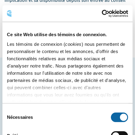
implication et sa disponibilité depuis son entrée au conseil
en 2019.
En savoir plus sur le conseil
Ce site Web utilise des témoins de connexion.
Les témoins de connexion (
cookies
) nous permettent de
personnaliser le contenu et les annonces, d'offrir des
fonctionnalités relatives aux médias sociaux et
d'analyser notre trafic. Nous partageons également des
informations sur l'utilisation de notre site avec nos
VOUS AIMEREZ AUSSI
partenaires de médias sociaux, de publicité et d'analyse,
qui peuvent combiner celles-ci avec d'autres
informations que vous leur avez fournies ou qu'ils ont
collectées lors de votre utilisation de leurs services.
Sélection
Nécessaires
du
consentement