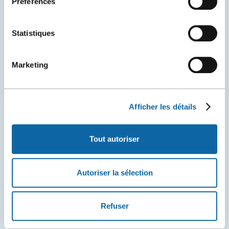
Préférences
Statistiques
2 mars 2026
Marketing
Natacha Jean nommée présidente du conseil
d’administration au Centre des congrès de Québec
La Société du Centre des congrès de Québec est
Afficher les détails
heureuse d’accueillir sa nouvelle présidente de son
conseil d’administration, Mme Natacha Jean.
Tout autoriser
Communiqués de presse
Nominations et prix
Plus
de
Autoriser la sélection
détails
Refuser