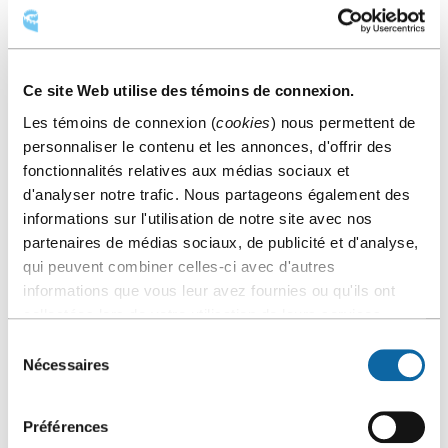
Ce site Web utilise des témoins de connexion.
Les témoins de connexion (
cookies
) nous permettent de
personnaliser le contenu et les annonces, d'offrir des
fonctionnalités relatives aux médias sociaux et
d'analyser notre trafic. Nous partageons également des
informations sur l'utilisation de notre site avec nos
La Société pourra ainsi compter sur l’expertise de ses
partenaires de médias sociaux, de publicité et d'analyse,
nouveaux membres pour mener à bien sa mission. Il s’agit
qui peuvent combiner celles-ci avec d'autres
de :
informations que vous leur avez fournies ou qu'ils ont
M. Rénald Bergeron, vice-recteur aux affaires externes,
collectées lors de votre utilisation de leurs services.
internationales et à la santé, Université Laval
Sélection
M. Ian Gailer, directeur général et directeur artistique,
Nécessaires
du
Festival de cinéma de la ville de Québec
consentement
M. Jean-Sébastien Lapointe, associé, Audit et certification,
Préférences
Deloitte