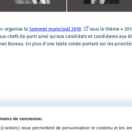
Ce
ec organise le
Sommet municipal 2018
sous le thème « 201
lien
x chefs de parti ainsi qu’aux candidats et candidates aux éle
s'ouvrira
an Bureau. En plus d’une table ronde portant sur les priorité
dans
une
nouvelle
fenêtre
COURRIEL
tre des congrès de Québec.
émoins de connexion.
(
cookies
) nous permettent de personnaliser le contenu et les a