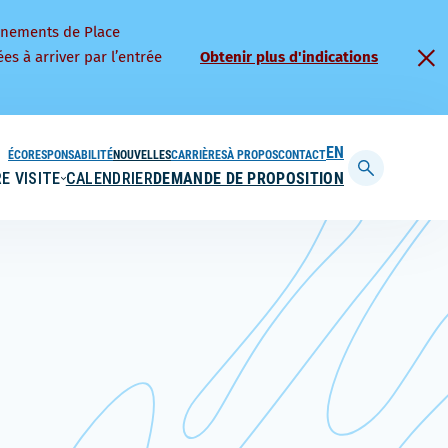
nnements de Place
es à arriver par l’entrée
Obtenir plus d'indications
ÉCORESPONSABILITÉ
NOUVELLES
CARRIÈRES
À PROPOS
CONTACT
ENGLISH
E VISITE
CALENDRIER
DEMANDE DE PROPOSITION
Afficher
la
barre
de
recherche