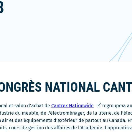
8
CONGRÈS NATIONAL CAN
Ce
ional et salon d’achat de
Cantrex Nationwide
regroupera au
lien
ndustrie du meuble, de l’électroménager, de la literie, de l’él
s'ouvrira
 air et des équipements d’extérieur de partout au Canada. En 
dans
uits, cours de gestion des affaires de l’Académie d’apprentis