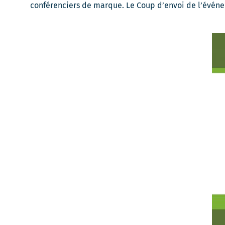
une
conférenciers de marque. Le Coup d’envoi de l’événe
nouvelle
fenêtre