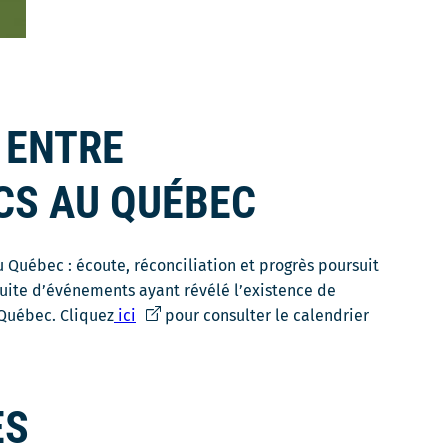
 ENTRE
CS AU QUÉBEC
 Québec : écoute, réconciliation et progrès poursuit
uite d’événements ayant révélé l’existence de
Ce
 Québec. Cliquez
ici
pour consulter le calendrier
lien
s'ouvrira
dans
ES
une
nouvelle