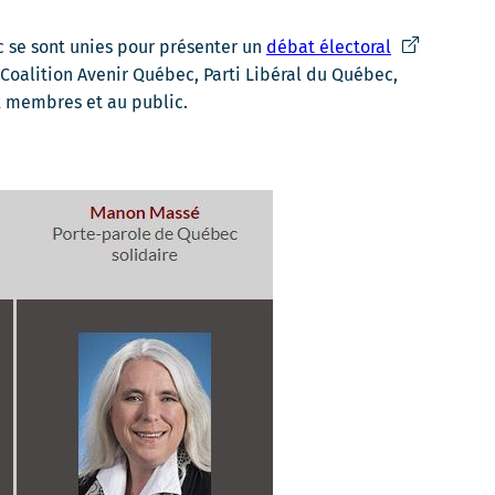
fenêtre
Ce
se sont unies pour présenter un
débat électoral
lien
oalition Avenir Québec, Parti Libéral du Québec,
s'ouvrira
x membres et au public.
dans
une
nouvelle
fenêtre