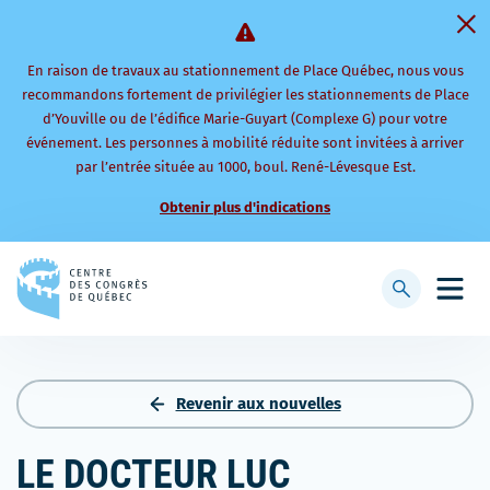
En raison de travaux au stationnement de Place Québec, nous vous
recommandons fortement de privilégier les stationnements de Place
d’Youville ou de l’édifice Marie-Guyart (Complexe G) pour votre
événement. Les personnes à mobilité réduite sont invitées à arriver
par l’entrée située au 1000, boul. René-Lévesque Est.
Obtenir plus d'indications
Retourner
à
Afficher
Ouvri
la
la
le
page
barre
men
d'accueil
de
mobi
recherche
Revenir aux nouvelles
LE DOCTEUR LUC