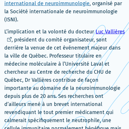
international de neuroimmunologie
, organisé par
la Société internationale de neuroimmunologie
(ISNI).
C
L’implication et la volonté du docteur
Luc Vallières
li
, président du comité organisateur, sont
s'
derrière la venue de cet événement majeur dans
d
la ville de Québec. Professeur titulaire en
u
médecine moléculaire à l’Université Laval et
n
chercheur au Centre de recherche du CHU de
f
Québec, Dr Vallières contribue de façon
importante au domaine de la neuroimmunologie
depuis plus de 20 ans. Ses recherches ont
d’ailleurs mené à un brevet international
revendiquant le tout premier médicament qui
calmerait spécifiquement le neutrophile, une
cellule immunitaire normalement bénéfique mais