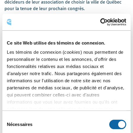
décideurs de leur association de choisir la ville de Québec
pour la tenue de leur prochain congrès.
Le Cercle accompagne ses ambassadeurs tout au long de la
réalisation de leur congrès américain ou international, de la
préparation d’un cahier de candidature jusqu’au jour J de
l’événement.
Ce site Web utilise des témoins de connexion.
COMMUNIQUEZ AVEC NOUS
Les témoins de connexion (
cookies
) nous permettent de
personnaliser le contenu et les annonces, d'offrir des
Vous aimeriez vous aussi attirer et organiser un congrès à
fonctionnalités relatives aux médias sociaux et
Québec? Vous aimeriez rayonner dans votre milieu et devenir
d'analyser notre trafic. Nous partageons également des
ambassadeur ou ambassadrice de congrès? Soyez LA
informations sur l'utilisation de notre site avec nos
personne d’influence derrière la venue d’un congrès
partenaires de médias sociaux, de publicité et d'analyse,
international à Québec et apprenez-en plus sur
qui peuvent combiner celles-ci avec d'autres
l’accompagnement que notre équipe peut vous offrir!
informations que vous leur avez fournies ou qu'ils ont
collectées lors de votre utilisation de leurs services.
Sélection
Nécessaires
du
consentement