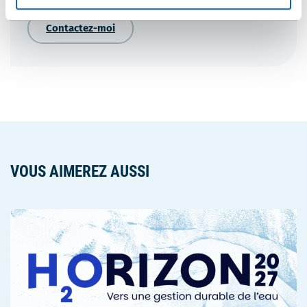
s'ouvrira
dans
Contactez-moi
une
nouvelle
fenêtre
VOUS AIMEREZ AUSSI