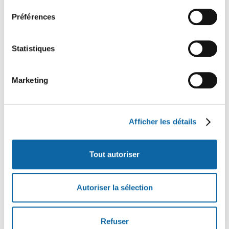
Préférences
Statistiques
Marketing
Afficher les détails
Tout autoriser
ANNIE ST-YVES
Déléguée commerciale
Autoriser la sélection
Marché américain et international
418 649-7711, poste 4033
Ce
Profil Linkedin
Refuser
lien