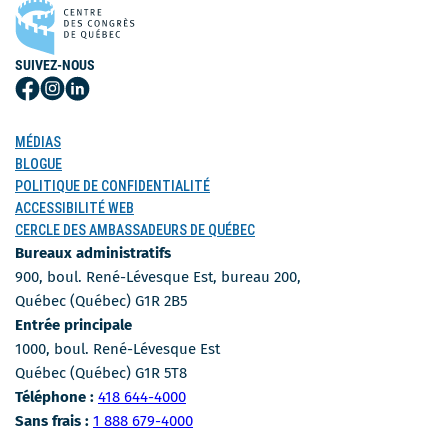
SUIVEZ-NOUS
Suivez-
Suivez-
Suivez-
nous
nous
nous
sur
sur
sur
MÉDIAS
Facebook
Instagram
LinkedIn
BLOGUE
POLITIQUE DE CONFIDENTIALITÉ
ACCESSIBILITÉ WEB
CERCLE DES AMBASSADEURS DE QUÉBEC
Bureaux administratifs
900, boul. René-Lévesque Est, bureau 200,
Québec (Québec) G1R 2B5
Entrée principale
1000, boul. René-Lévesque Est
Québec (Québec) G1R 5T8
Numéro de téléphone
Téléphone :
418 644-4000
Numéro sans-frais
Sans frais :
1 888 679-4000