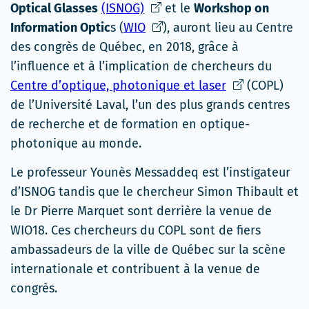
Ce
Optical Glasses
(ISNOG)
et le
Workshop on
lien
Ce
Information Optic
s (
WIO
), auront lieu au Centre
s'ouvrira
lien
des congrès de Québec, en 2018, grâce à
dans
s'ouvrira
l’influence et à l’implication de chercheurs du
une
dans
Ce
Centre d’optique, photonique et laser
(COPL)
nouvelle
une
lien
de l’Université Laval, l’un des plus grands centres
fenêtre
nouvelle
s'ouvrira
de recherche et de formation en optique-
fenêtre
dans
photonique au monde.
une
Le professeur Younès Messaddeq est l’instigateur
nouvelle
d’ISNOG tandis que le chercheur Simon Thibault et
fenêtre
le Dr Pierre Marquet sont derrière la venue de
WIO18. Ces chercheurs du COPL sont de fiers
ambassadeurs de la ville de Québec sur la scène
internationale et contribuent à la venue de
congrès.