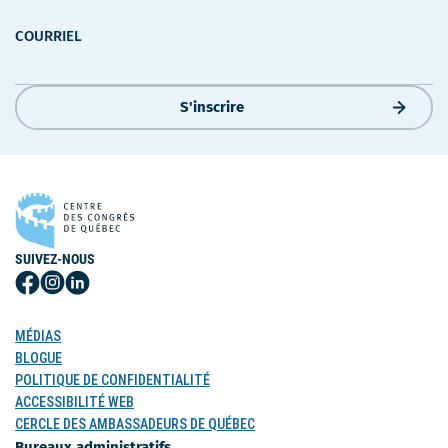
COURRIEL
S'inscrire
SUIVEZ-NOUS
Suivez-
Suivez-
Suivez-
nous
nous
nous
sur
sur
sur
MÉDIAS
Facebook
Instagram
LinkedIn
BLOGUE
POLITIQUE DE CONFIDENTIALITÉ
ACCESSIBILITÉ WEB
CERCLE DES AMBASSADEURS DE QUÉBEC
Bureaux administratifs