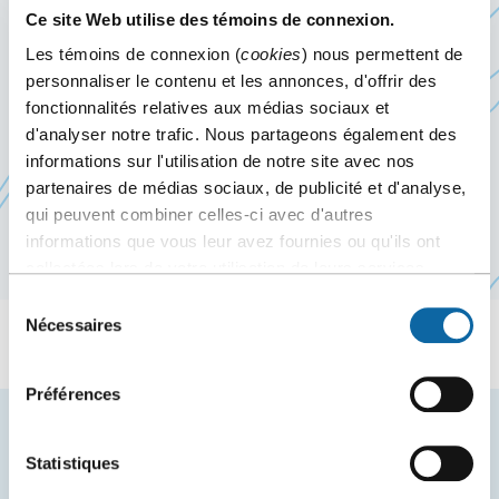
une
lien
professeur titulaire à la Faculté de médecine de
Ce site Web utilise des témoins de connexion.
nouvelle
s'ouvrira
l’Université Laval, et titulaire de la
Chaire
Les témoins de connexion (
cookies
) nous permettent de
fenêtre
dans
d’excellence en recherche du Canada sur la
personnaliser le contenu et les annonces, d'offrir des
Ce
une
neurophotonique
.
fonctionnalités relatives aux médias sociaux et
lien
nouvelle
d'analyser notre trafic. Nous partageons également des
Ce forum réunira des scientifiques dans les
s'ouvrira
fenêtre
informations sur l'utilisation de notre site avec nos
domaines de l’imagerie avancée, des écrans 3D et
dans
partenaires de médias sociaux, de publicité et d'analyse,
de la biophotonique en provenance de l’Europe,
qui peuvent combiner celles-ci avec d'autres
une
des États-Unis, du Japon et de la Corée.
informations que vous leur avez fournies ou qu'ils ont
nouvelle
collectées lors de votre utilisation de leurs services.
fenêtre
Sélection
Nécessaires
du
consentement
Préférences
Statistiques
VOUS AIMEREZ AUSSI