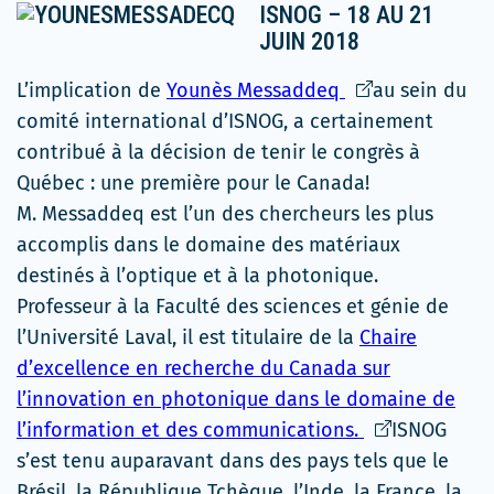
ISNOG – 18 AU 21
JUIN 2018
Ce
L’implication de
Younès Messaddeq
au sein du
lien
comité international d’ISNOG, a certainement
s'ouvrira
contribué à la décision de tenir le congrès à
dans
Québec : une première pour le Canada!
une
M. Messaddeq est l’un des chercheurs les plus
nouvelle
accomplis dans le domaine des matériaux
fenêtre
destinés à l’optique et à la photonique.
Professeur à la Faculté des sciences et génie de
l’Université Laval, il est titulaire de la
Chaire
d’excellence en recherche du Canada sur
l’innovation en photonique dans le domaine de
Ce
l’information et des communications.
ISNOG
lien
s’est tenu auparavant dans des pays tels que le
s'ouvrira
Brésil, la République Tchèque, l’Inde, la France, la