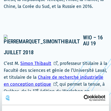
dans
Chine, la Corée du Sud, et la Russie en 2016.
une
nouvelle
fenêtre
WIO – 16
AU 19
JUILLET 2018
Ce
C’est M.
Simon Thibault
, professeur titulaire à la
lien
Faculté des sciences et génie de l’Université Laval,
s'ouvrira
et titulaire de la
Chaire de recherche industrielle
Ce
dans
en conception optique
, qui permet la tenue, à
e
lien
une
Québec, de la 17
édition du Workshop on
s'ouvrira
nouvelle
Information Optics (WIO). Il organisera le congrès
dans
fenêtre
Ce
en collaboration avec M.
Pierre Marquet
,