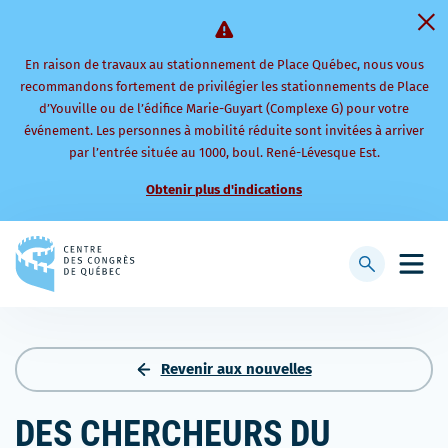
En raison de travaux au stationnement de Place Québec, nous vous
recommandons fortement de privilégier les stationnements de Place
d’Youville ou de l’édifice Marie-Guyart (Complexe G) pour votre
événement. Les personnes à mobilité réduite sont invitées à arriver
par l’entrée située au 1000, boul. René-Lévesque Est.
Obtenir plus d'indications
Retourner
à
Afficher
Ouvri
la
la
le
page
barre
men
d'accueil
de
mobi
recherche
Revenir aux nouvelles
DES CHERCHEURS DU