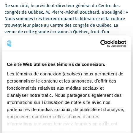
De son côté, le président-directeur général du Centre des
congrès de Québec, M. Pierre-Michel Bouchard, a souligné : «
Nous sommes très heureux quand la littérature et la culture
trouvent leur place au Centre des congrès de Québec. La
venue de cette grande écrivaine à Québec, fruit d’un
partenariat nouveau genre avec le Salon international du
livre de Québec, est un événement marquant qui résonnera
longtemps en nos murs. »
Le maire de Québec, M. Régis Labeaume, a également tenu à
Ce site Web utilise des témoins de connexion.
être présent lors de cette annonce. « Québec, à titre de ville
Les témoins de connexion (
cookies
) nous permettent de
littéraire UNESCO, a la responsabilité de faire vivre la
littérature, de la faire rayonner et d’en déployer tout son
personnaliser le contenu et les annonces, d'offrir des
potentiel. C’est donc un honneur de pouvoir accueillir de
fonctionnalités relatives aux médias sociaux et
grands noms de la littérature en nos murs et une occasion
d'analyser notre trafic. Nous partageons également des
privilégiée d’échanges à l’échelle internationale. Je me réjouis
informations sur l'utilisation de notre site avec nos
de constater l’impact de cette désignation sur le dynamisme
partenaires de médias sociaux, de publicité et d'analyse,
de notre milieu culturel et littéraire. Et si Québec y parvient,
qui peuvent combiner celles-ci avec d'autres
c’est notamment grâce à la présence de partenaires tels que
informations que vous leur avez fournies ou qu'ils ont
vous qui font de notre ville une capitale littéraire
collectées lors de votre utilisation de leurs services.