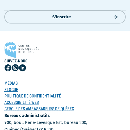
S'inscrire
SUIVEZ-NOUS
Suivez-
Suivez-
Suivez-
nous
nous
nous
sur
sur
sur
MÉDIAS
Facebook
Instagram
LinkedIn
BLOGUE
POLITIQUE DE CONFIDENTIALITÉ
ACCESSIBILITÉ WEB
CERCLE DES AMBASSADEURS DE QUÉBEC
Bureaux administratifs
900, boul. René-Lévesque Est, bureau 200,
Québec (Québec) G1R 2B5