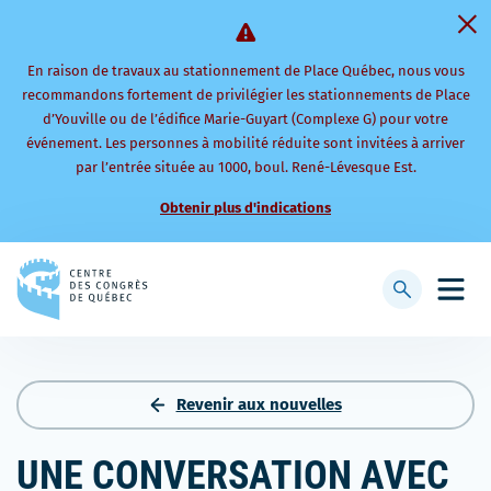
En raison de travaux au stationnement de Place Québec, nous vous
recommandons fortement de privilégier les stationnements de Place
d’Youville ou de l’édifice Marie-Guyart (Complexe G) pour votre
événement. Les personnes à mobilité réduite sont invitées à arriver
par l’entrée située au 1000, boul. René-Lévesque Est.
Obtenir plus d'indications
Retourner
à
Afficher
Ouvri
la
la
le
page
barre
men
d'accueil
de
mobi
recherche
Revenir aux nouvelles
UNE CONVERSATION AVEC