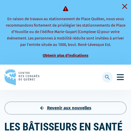
En raison de travaux au stationnement de Place Québec, nous vous
recommandons fortement de privilégier les stationnements de Place
d’Youville ou de l’édifice Marie-Guyart (Complexe G) pour votre
événement. Les personnes à mobilité réduite sont invitées à arriver
par l’entrée située au 1000, boul. René-Lévesque Est.
Obtenir plus d'indications
Retourner
à
Afficher
Ouvri
la
la
le
page
barre
men
d'accueil
de
mobi
recherche
Revenir aux nouvelles
LES BÂTISSEURS EN SANTÉ