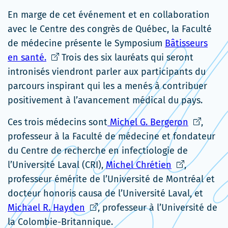
En marge de cet événement et en collaboration
avec le Centre des congrès de Québec, la Faculté
de médecine présente le Symposium
Bâtisseurs
Ce
en santé.
Trois des six lauréats qui seront
lien
intronisés viendront parler aux participants du
s'ouvrira
parcours inspirant qui les a menés à contribuer
dans
positivement à l’avancement médical du pays.
une
Ce
Ces trois médecins sont
Michel G. Bergeron
,
nouvelle
lien
professeur à la Faculté de médecine et fondateur
fenêtre
s'ouvrira
du Centre de recherche en infectiologie de
Ce
dans
l’Université Laval (CRI),
Michel Chrétien
,
lien
une
professeur émérite de l’Université de Montréal et
s'ouvrira
nouvelle
docteur honoris causa de l’Université Laval, et
Ce
dans
fenêtre
Michael R. Hayden
, professeur à l’Université de
lien
une
la Colombie-Britannique.