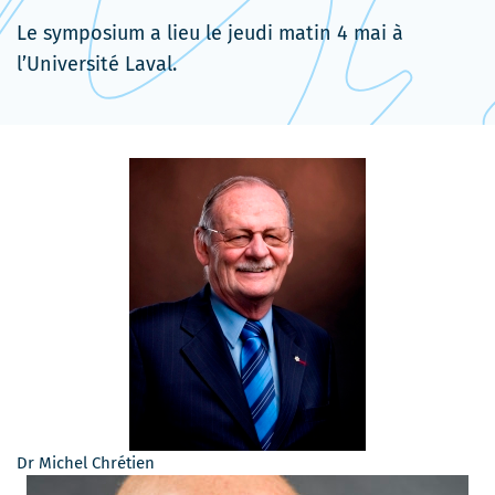
s'ouvrira
nouvelle
Le symposium a lieu le jeudi matin 4 mai à
dans
fenêtre
l’Université Laval.
une
nouvelle
fenêtre
Dr Michel Chrétien