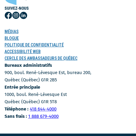
SUIVEZ-NOUS
Suivez-
Suivez-
Suivez-
nous
nous
nous
sur
sur
sur
MÉDIAS
Facebook
Instagram
LinkedIn
BLOGUE
POLITIQUE DE CONFIDENTIALITÉ
ACCESSIBILITÉ WEB
CERCLE DES AMBASSADEURS DE QUÉBEC
Bureaux administratifs
900, boul. René-Lévesque Est, bureau 200,
Québec (Québec) G1R 2B5
Entrée principale
1000, boul. René-Lévesque Est
Québec (Québec) G1R 5T8
Numéro de téléphone
Téléphone :
418 644-4000
Numéro sans-frais
Sans frais :
1 888 679-4000