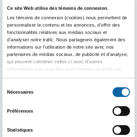
TWITTER?
Ce site Web utilise des témoins de connexion.
Pour nous faire connaître et partager de
Les témoins de connexion (
cookies
) nous permettent de
l’information pertinente avec notre réseau. Cela
personnaliser le contenu et les annonces, d'offrir des
peut faire une différence lors d’activités de
fonctionnalités relatives aux médias sociaux et
d'analyser notre trafic. Nous partageons également des
réseautage quand les gens ont entendu ou lu
informations sur l'utilisation de notre site avec nos
quelque chose que tu as publié. Ou encore, cela
partenaires de médias sociaux, de publicité et d'analyse,
permet de les relancer par la suite et de faire
qui peuvent combiner celles-ci avec d'autres
durer le contact qui, autrement, est éphémère.
informations que vous leur avez fournies ou qu'ils ont
collectées lors de votre utilisation de leurs services.
EST-CE QUE LES RÉSEAUX SOCIAUX
Sélection
COMPLÈTENT BIEN LE RÉSEAUTAGE EN
Nécessaires
du
PERSONNE?
consentement
Oui, c’est d’ailleurs leur rôle, car en aucun cas cela
Préférences
pourrait prétendre remplacer les rencontres face
à face!
Statistiques