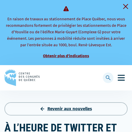
En raison de travaux au stationnement de Place Québec, nous vous
recommandons fortement de privilégier les stationnements de Place
d’Youville ou de l’édifice Marie-Guyart (Complexe G) pour votre
événement. Les personnes à mobilité réduite sont invitées à arriver
par l’entrée située au 1000, boul. René-Lévesque Est.
Obtenir plus d'indications
Retourner
à
Afficher
Ouvri
la
la
le
page
barre
men
d'accueil
de
mobi
recherche
Revenir aux nouvelles
À L’HEURE DE TWITTER ET