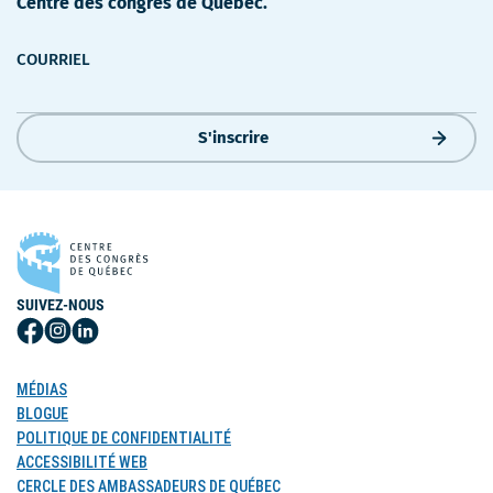
Centre des congrès de Québec.
COURRIEL
S'inscrire
SUIVEZ-NOUS
Suivez-
Suivez-
Suivez-
nous
nous
nous
sur
sur
sur
MÉDIAS
Facebook
Instagram
LinkedIn
BLOGUE
POLITIQUE DE CONFIDENTIALITÉ
ACCESSIBILITÉ WEB
CERCLE DES AMBASSADEURS DE QUÉBEC