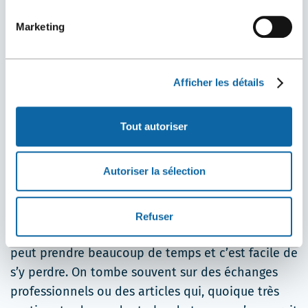
DU POINT DE VUE VENTES, EST-CE QUE LES
Marketing
RÉSEAUX SOCIAUX SONT UTILES?
Il n’y a pas une journée où je ne consulte pas
LinkedIn au moins une fois. C’est utile pour
Afficher les détails
replacer un visage, savoir si une personne occupe
toujours le même poste et même inviter des
Tout autoriser
clients en tournée de familiarisation ou autres
activités promotionnelles.
Autoriser la sélection
COMMENT CELA INTERFÈRE-T-IL AVEC TA
GESTION DU TEMPS?
Refuser
Y aller avec un but précis, c’est génial. Sinon, cela
peut prendre beaucoup de temps et c’est facile de
s’y perdre. On tombe souvent sur des échanges
professionnels ou des articles qui, quoique très