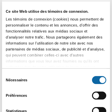
vos services et pour profiter d’un rabais de 20 %.
Certains services pourraient ne pas être livrables
en cas de demande sur place.
Ce site Web utilise des témoins de connexion.
Les témoins de connexion (
cookies
) nous permettent de
personnaliser le contenu et les annonces, d'offrir des
fonctionnalités relatives aux médias sociaux et
d'analyser notre trafic. Nous partageons également des
SÉLECTIONNEZ VOTRE ÉVÉNEMENT
informations sur l'utilisation de notre site avec nos
partenaires de médias sociaux, de publicité et d'analyse,
IL Y A UNE OU PLUSIEURS ERREUR(S) DANS LE
qui peuvent combiner celles-ci avec d'autres
FORMULAIRE
informations que vous leur avez fournies ou qu'ils ont
collectées lors de votre utilisation de leurs services.
Il n'est plus possible de commander un service pour
Sélection
l'événement sélectionné.
Nécessaires
du
consentement
SÉLECTIONNEZ
Préférences
VOTRE
ÉVÉNEMENT
Statistiques
Sélectionner l’événement