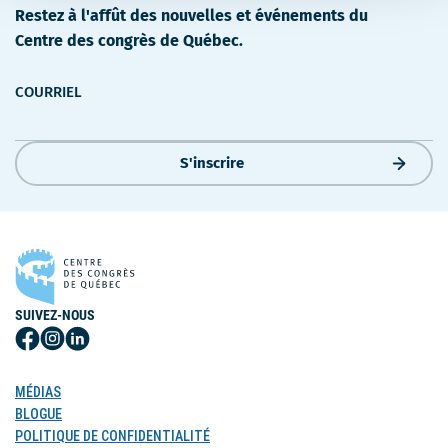
Restez à l'affût des nouvelles et événements du
Centre des congrès de Québec.
COURRIEL
S'inscrire
SUIVEZ-NOUS
Suivez-
Suivez-
Suivez-
nous
nous
nous
sur
sur
sur
MÉDIAS
Facebook
Instagram
LinkedIn
BLOGUE
POLITIQUE DE CONFIDENTIALITÉ