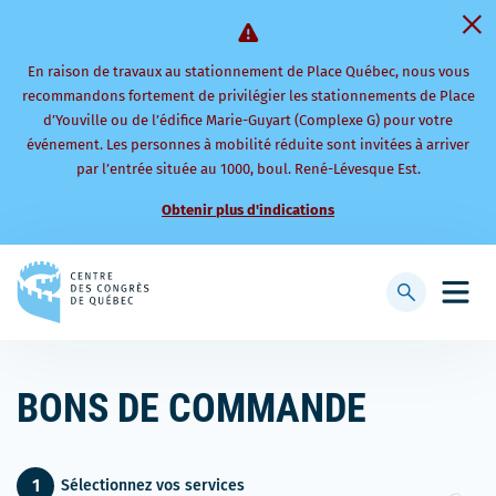
En raison de travaux au stationnement de Place Québec, nous vous
recommandons fortement de privilégier les stationnements de Place
d’Youville ou de l’édifice Marie-Guyart (Complexe G) pour votre
événement. Les personnes à mobilité réduite sont invitées à arriver
par l’entrée située au 1000, boul. René-Lévesque Est.
Obtenir plus d'indications
Retourner
à
Afficher
Ouvri
la
la
le
page
barre
men
d'accueil
de
mobi
BONS DE COMMANDE
recherche
Sélectionnez vos services