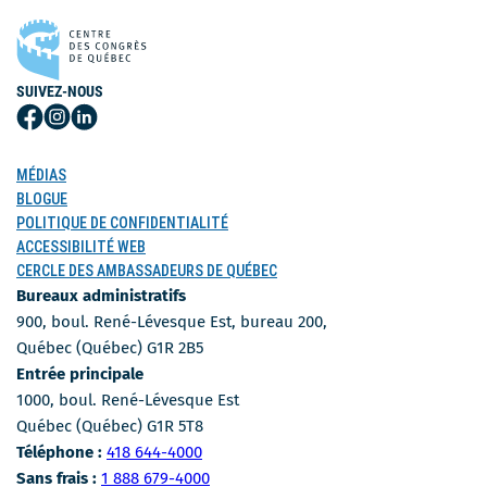
SUIVEZ-NOUS
Suivez-
Suivez-
Suivez-
nous
nous
nous
sur
sur
sur
MÉDIAS
Facebook
Instagram
LinkedIn
BLOGUE
POLITIQUE DE CONFIDENTIALITÉ
ACCESSIBILITÉ WEB
CERCLE DES AMBASSADEURS DE QUÉBEC
Bureaux administratifs
900, boul. René-Lévesque Est, bureau 200,
Québec (Québec) G1R 2B5
Entrée principale
1000, boul. René-Lévesque Est
Québec (Québec) G1R 5T8
Numéro de téléphone
Téléphone :
418 644-4000
Numéro sans-frais
Sans frais :
1 888 679-4000