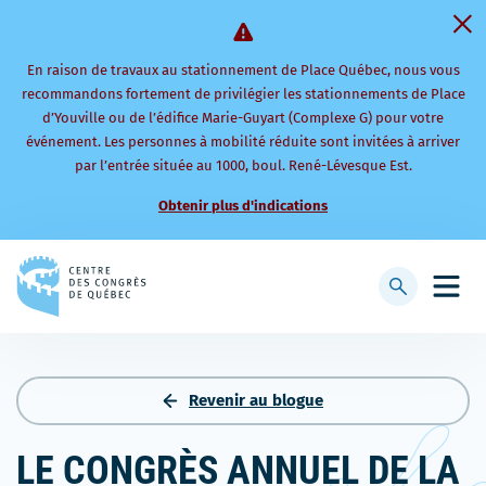
En raison de travaux au stationnement de Place Québec, nous vous
recommandons fortement de privilégier les stationnements de Place
d’Youville ou de l’édifice Marie-Guyart (Complexe G) pour votre
événement. Les personnes à mobilité réduite sont invitées à arriver
par l’entrée située au 1000, boul. René-Lévesque Est.
Obtenir plus d'indications
Retourner
à
Afficher
Ouvri
la
la
le
page
barre
men
d'accueil
de
mobi
recherche
Revenir au blogue
LE CONGRÈS ANNUEL DE LA