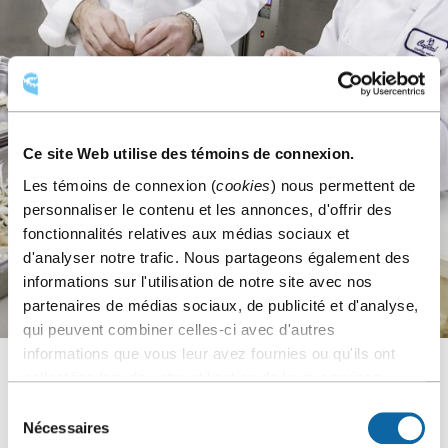
Ce site Web utilise des témoins de connexion.
Les témoins de connexion (
cookies
) nous permettent de
personnaliser le contenu et les annonces, d'offrir des
fonctionnalités relatives aux médias sociaux et
d'analyser notre trafic. Nous partageons également des
informations sur l'utilisation de notre site avec nos
partenaires de médias sociaux, de publicité et d'analyse,
qui peuvent combiner celles-ci avec d'autres
informations que vous leur avez fournies ou qu'ils ont
collectées lors de votre utilisation de leurs services.
Caroline Bérubé ajoute à cela d’autres exemples :
« Pour la
Sélection
portion audiovisuelle de l’événement, l’équipe technique de
Nécessaires
du
notre partenaire
Encore Canada
comptait plus de 40